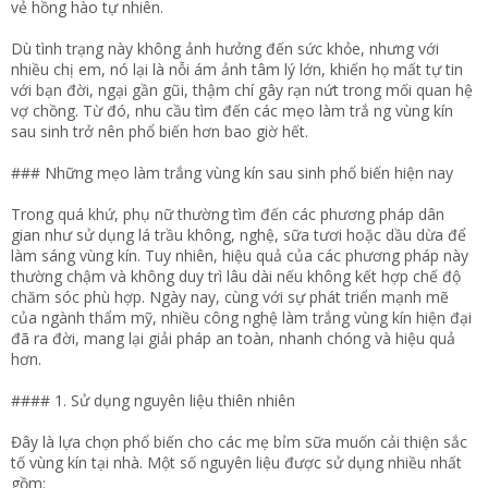
vẻ hồng hào tự nhiên.
Dù tình trạng này không ảnh hưởng đến sức khỏe, nhưng với
nhiều chị em, nó lại là nỗi ám ảnh tâm lý lớn, khiến họ mất tự tin
với bạn đời, ngại gần gũi, thậm chí gây rạn nứt trong mối quan hệ
vợ chồng. Từ đó, nhu cầu tìm đến các mẹo làm trắ ng vùng kín
sau sinh trở nên phổ biến hơn bao giờ hết.
### Những mẹo làm trắng vùng kín sau sinh phổ biến hiện nay
Trong quá khứ, phụ nữ thường tìm đến các phương pháp dân
gian như sử dụng lá trầu không, nghệ, sữa tươi hoặc dầu dừa để
làm sáng vùng kín. Tuy nhiên, hiệu quả của các phương pháp này
thường chậm và không duy trì lâu dài nếu không kết hợp chế độ
chăm sóc phù hợp. Ngày nay, cùng với sự phát triển mạnh mẽ
của ngành thẩm mỹ, nhiều công nghệ làm trắng vùng kín hiện đại
đã ra đời, mang lại giải pháp an toàn, nhanh chóng và hiệu quả
hơn.
#### 1. Sử dụng nguyên liệu thiên nhiên
Đây là lựa chọn phổ biến cho các mẹ bỉm sữa muốn cải thiện sắc
tố vùng kín tại nhà. Một số nguyên liệu được sử dụng nhiều nhất
gồm: