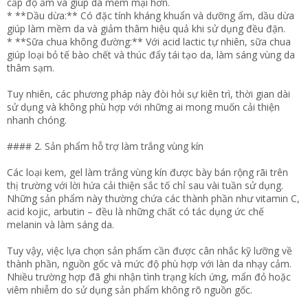
cấp độ ẩm và giúp da mềm mại hơn.
* **Dầu dừa:** Có đặc tính kháng khuẩn và dưỡng ẩm, dầu dừa
giúp làm mềm da và giảm thâm hiệu quả khi sử dụng đều đặn.
* **Sữa chua không đường:** Với acid lactic tự nhiên, sữa chua
giúp loại bỏ tế bào chết và thúc đẩy tái tạo da, làm sáng vùng da
thâm sạm.
Tuy nhiên, các phương pháp này đòi hỏi sự kiên trì, thời gian dài
sử dụng và không phù hợp với những ai mong muốn cải thiện
nhanh chóng.
#### 2. Sản phẩm hỗ trợ làm trắng vùng kín
Các loại kem, gel làm trắng vùng kín được bày bán rộng rãi trên
thị trường với lời hứa cải thiện sắc tố chỉ sau vài tuần sử dụng.
Những sản phẩm này thường chứa các thành phần như vitamin C,
acid kojic, arbutin – đều là những chất có tác dụng ức chế
melanin và làm sáng da.
Tuy vậy, việc lựa chọn sản phẩm cần được cân nhắc kỹ lưỡng về
thành phần, nguồn gốc và mức độ phù hợp với làn da nhạy cảm.
Nhiều trường hợp đã ghi nhận tình trạng kích ứng, mẩn đỏ hoặc
viêm nhiễm do sử dụng sản phẩm không rõ nguồn gốc.