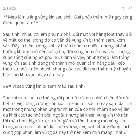
t
2/10/25
#1
e
r
**Mẹo làm trắng vùng kín sau sinh: Giải pháp thẩm mỹ ngày càng
được quan tâm**
Sau sinh, nhiều chị em phụ nữ phải đối mặt với hàng loạt thay đổi
về mặt cơ thể, trong đó có vấn đề vùng kín bị thâm sạm, kém
sắc. Đây là hiện tượng sinh lý hoàn toàn tự nhiên, nhưng lại ảnh
hưởng không nhỏ đến sự tự tin, đời sống tình cảm và chất lượng
cuộc sống của người phụ nữ. Chính vì vậy, những mẹo làm trắng
vùng kín sau sinh đang trở thành mối quan tâm hàng đầu, kéo
theo sự phát triển nhanh chóng của các dịch vụ thẩm mỹ chuyên
biệt cho khu vực nhạy cảm này.
### Vì sao vùng kín bị sạm màu sau sinh?
Sau khi sinh con, cơ thể người phụ nữ trải qua nhiều biến đổi nội
tiết tố. Việc tăng cường sản xuất melanin – sắc tố gây sạm da – là
một trong những phản ứng tự nhiên của cơ thể nhằm bảo vệ làn
da khỏi các tác nhân bên ngoài, nhưng lại khiến vùng kín trở nên
tối màu hơn. Ngoài ra, sự kéo giãn và tổn thương mô vùng kín
trong quá trình sinh nở, kết hợp với việc vệ sinh không đúng cách,
cũng góp phần làm vùng da này trở nên kém mịn màng, mất đi