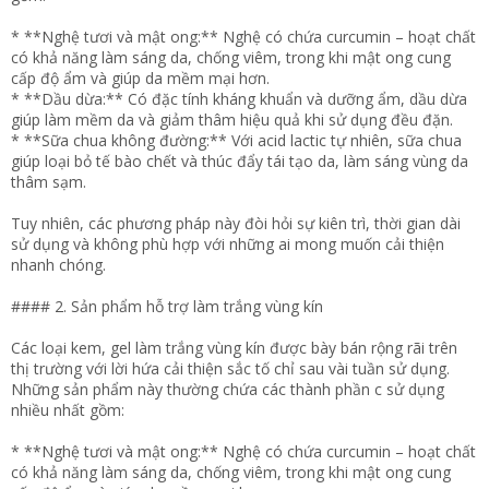
* **Nghệ tươi và mật ong:** Nghệ có chứa curcumin – hoạt chất
có khả năng làm sáng da, chống viêm, trong khi mật ong cung
cấp độ ẩm và giúp da mềm mại hơn.
* **Dầu dừa:** Có đặc tính kháng khuẩn và dưỡng ẩm, dầu dừa
giúp làm mềm da và giảm thâm hiệu quả khi sử dụng đều đặn.
* **Sữa chua không đường:** Với acid lactic tự nhiên, sữa chua
giúp loại bỏ tế bào chết và thúc đẩy tái tạo da, làm sáng vùng da
thâm sạm.
Tuy nhiên, các phương pháp này đòi hỏi sự kiên trì, thời gian dài
sử dụng và không phù hợp với những ai mong muốn cải thiện
nhanh chóng.
#### 2. Sản phẩm hỗ trợ làm trắng vùng kín
Các loại kem, gel làm trắng vùng kín được bày bán rộng rãi trên
thị trường với lời hứa cải thiện sắc tố chỉ sau vài tuần sử dụng.
Những sản phẩm này thường chứa các thành phần c sử dụng
nhiều nhất gồm:
* **Nghệ tươi và mật ong:** Nghệ có chứa curcumin – hoạt chất
có khả năng làm sáng da, chống viêm, trong khi mật ong cung