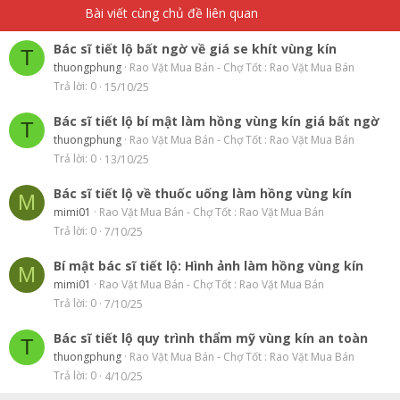
Bài viết cùng chủ đề liên quan
Bác sĩ tiết lộ bất ngờ về giá se khít vùng kín
T
thuongphung
Rao Vặt Mua Bán - Chợ Tốt : Rao Vặt Mua Bán
Trả lời
0
15/10/25
Bác sĩ tiết lộ bí mật làm hồng vùng kín giá bất ngờ
T
thuongphung
Rao Vặt Mua Bán - Chợ Tốt : Rao Vặt Mua Bán
Trả lời
0
13/10/25
Bác sĩ tiết lộ về thuốc uống làm hồng vùng kín
M
mimi01
Rao Vặt Mua Bán - Chợ Tốt : Rao Vặt Mua Bán
Trả lời
0
7/10/25
Bí mật bác sĩ tiết lộ: Hình ảnh làm hồng vùng kín
M
mimi01
Rao Vặt Mua Bán - Chợ Tốt : Rao Vặt Mua Bán
Trả lời
0
7/10/25
Bác sĩ tiết lộ quy trình thẩm mỹ vùng kín an toàn
T
thuongphung
Rao Vặt Mua Bán - Chợ Tốt : Rao Vặt Mua Bán
Trả lời
0
4/10/25