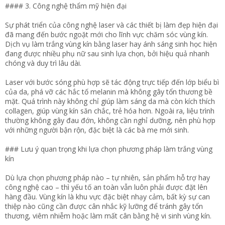
#### 3. Công nghệ thẩm mỹ hiện đại
Sự phát triển của công nghệ laser và các thiết bị làm đẹp hiện đại
đã mang đến bước ngoặt mới cho lĩnh vực chăm sóc vùng kín.
Dịch vụ làm trắng vùng kín bằng laser hay ánh sáng sinh học hiện
đang được nhiều phụ nữ sau sinh lựa chọn, bởi hiệu quả nhanh
chóng và duy trì lâu dài.
Laser với bước sóng phù hợp sẽ tác động trực tiếp đến lớp biểu bì
của da, phá vỡ các hắc tố melanin mà không gây tổn thương bề
mặt. Quá trình này không chỉ giúp làm sáng da mà còn kích thích
collagen, giúp vùng kín săn chắc, trẻ hóa hơn. Ngoài ra, liệu trình
thường không gây đau đớn, không cần nghỉ dưỡng, nên phù hợp
với những người bận rộn, đặc biệt là các bà mẹ mới sinh.
### Lưu ý quan trọng khi lựa chọn phương pháp làm trắng vùng
kín
Dù lựa chọn phương pháp nào – tự nhiên, sản phẩm hỗ trợ hay
công nghệ cao – thì yếu tố an toàn vẫn luôn phải được đặt lên
hàng đầu. Vùng kín là khu vực đặc biệt nhạy cảm, bất kỳ sự can
thiệp nào cũng cần được cân nhắc kỹ lưỡng để tránh gây tổn
thương, viêm nhiễm hoặc làm mất cân bằng hệ vi sinh vùng kín.