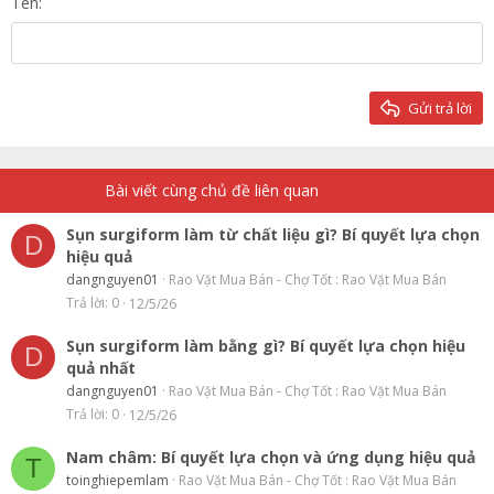
Justify text
Tên
Heading 3
18
Tahoma
22
Times New Roman
26
Trebuchet MS
Gửi trả lời
Verdana
Bài viết cùng chủ đề liên quan
Sụn surgiform làm từ chất liệu gì? Bí quyết lựa chọn
D
hiệu quả
dangnguyen01
Rao Vặt Mua Bán - Chợ Tốt : Rao Vặt Mua Bán
Trả lời
0
12/5/26
Sụn surgiform làm bằng gì? Bí quyết lựa chọn hiệu
D
quả nhất
dangnguyen01
Rao Vặt Mua Bán - Chợ Tốt : Rao Vặt Mua Bán
Trả lời
0
12/5/26
Nam châm: Bí quyết lựa chọn và ứng dụng hiệu quả
T
toinghiepemlam
Rao Vặt Mua Bán - Chợ Tốt : Rao Vặt Mua Bán