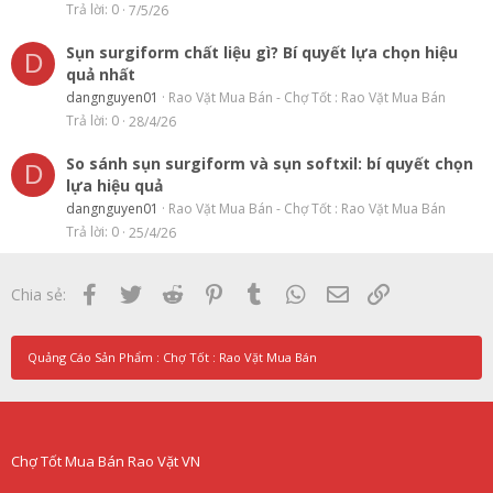
Trả lời
0
7/5/26
Sụn surgiform chất liệu gì? Bí quyết lựa chọn hiệu
D
quả nhất
dangnguyen01
Rao Vặt Mua Bán - Chợ Tốt : Rao Vặt Mua Bán
Trả lời
0
28/4/26
So sánh sụn surgiform và sụn softxil: bí quyết chọn
D
lựa hiệu quả
dangnguyen01
Rao Vặt Mua Bán - Chợ Tốt : Rao Vặt Mua Bán
Trả lời
0
25/4/26
Facebook
Twitter
Reddit
Pinterest
Tumblr
WhatsApp
Email
Link
Chia sẻ:
Quảng Cáo Sản Phẩm : Chợ Tốt : Rao Vặt Mua Bán
Chợ Tốt Mua Bán Rao Vặt VN