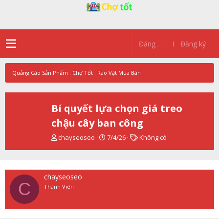
Đăng nhập
Đăng ký
Quảng Cáo Sản Phẩm : Chợ Tốt : Rao Vặt Mua Bán
Bí quyết lựa chọn giá treo
chậu cây ban công
T
N
T
chayseoseo
7/4/26
Không có
h
g
ừ
r
à
k
e
y
h
a
g
ó
chayseoseo
d
ử
a
C
Thành Viên
s
i
t
a
r