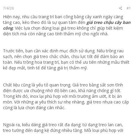
t
7/4/26
#1
e
r
Hiện nay, nhu cầu trang trí ban công bằng cây xanh ngày càng
tăng cao, kéo theo đó là sự quan tâm đến
giá treo chậu cây ban
công
. Việc lựa chọn đúng loại giá treo không chỉ giúp tiết kiệm
diện tích mà còn nâng cao tính thẩm mỹ cho ngôi nhà.
Trước tiên, bạn cần xác định mục đích sử dụng. Nếu trồng rau
sạch, nên chọn giá treo chắc chắn, chịu lực tốt để đảm bảo an
toàn. Nếu trồng hoa trang trí, bạn có thể ưu tiên những mẫu thiết
kế đẹp mắt, tinh tế để tăng giá trị thẩm mỹ.
Chất liệu cũng là yếu tố quan trọng. Giá treo bằng sắt sơn tĩnh
điện được ưa chuộng nhờ độ bền cao, khả năng chống gỉ tốt.
Trong khi đó, inox lại phù hợp với môi trường ẩm ướt, ít bị ăn
mòn. Với những ai yêu thích sự nhẹ nhàng, giá treo nhựa cao cấp
cũng là lựa chọn đáng cân nhắc.
Ngoài ra, kiểu dáng giá treo rất đa dạng: từ dạng treo lan can,
treo tường đến dạng kệ đứng nhiều tầng. Mỗi loại phù hợp với