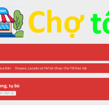
 Mua Bán
Shopee, Lazada và TikTok Shop: Chợ Tốt Rao Vặt
òng, tụ bù
iến điện áp