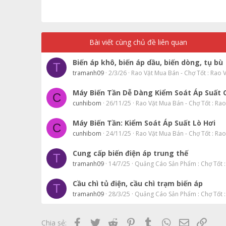
Trebuchet MS
Verdana
Bài viết cùng chủ đề liên quan
Biến áp khô, biến áp dầu, biến dòng, tụ bù
T
tramanh09
2/3/26
Rao Vặt Mua Bán - Chợ Tốt : Rao 
Máy Biến Tần Dễ Dàng Kiểm Soát Áp Suất
C
cunhibom
26/11/25
Rao Vặt Mua Bán - Chợ Tốt : Ra
Máy Biến Tần: Kiểm Soát Áp Suất Lò Hơi
C
cunhibom
24/11/25
Rao Vặt Mua Bán - Chợ Tốt : Ra
Cung cấp biến điện áp trung thế
T
tramanh09
14/7/25
Quảng Cáo Sản Phẩm : Chợ Tốt :
Cầu chì tủ điện, cầu chì trạm biến áp
T
tramanh09
28/3/25
Quảng Cáo Sản Phẩm : Chợ Tốt :
Facebook
Twitter
Reddit
Pinterest
Tumblr
WhatsApp
Email
Link
Chia sẻ: