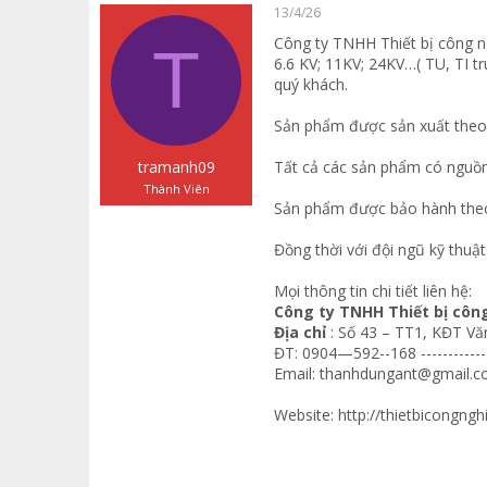
a
g
ó
13/4/26
d
ử
a
Công ty TNHH Thiết bị công ng
s
i
T
6.6 KV; 11KV; 24KV…( TU, TI tr
t
a
quý khách.
r
t
Sản phẩm được sản xuất theo 
e
r
tramanh09
Tất cả các sản phẩm có nguồn
Thành Viên
Sản phẩm được bảo hành theo 
Đồng thời với đội ngũ kỹ thuật
Mọi thông tin chi tiết liên hệ:
Công ty TNHH Thiết bị côn
Địa chỉ
: Số 43 – TT1, KĐT V
ĐT: 0904—592--168 -----------
Email:
thanhdungant@gmail.
Website:
http://thietbicongngh