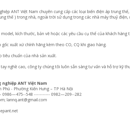
hiệp ANT Việt Nam chuyên cung cấp các loại biến điện áp trung thế, b
ung thế ) trong nhà, ngoài trời sử dụng trong các nhà máy thuỷ điện,
model, kích thước, bản vẽ hoặc các yêu cầu cụ thể của khách hàng t
 gốc xuất xứ chính hãng kèm theo CO, CQ khi giao hàng.
tiêu chuẩn của nhà sản xuất.
 tay nghề cao, công ty chúng tôi luôn sẵn sàng tư vấn và hỗ trợ kỹ t
g nghiệp ANT Việt Nam
ăn Phú - Phường Kiến Hưng – TP Hà Nội
-- 0986—475--548 ----------- 0982—209--282
com
;
lannq.ant@gmail.com
iepant.net