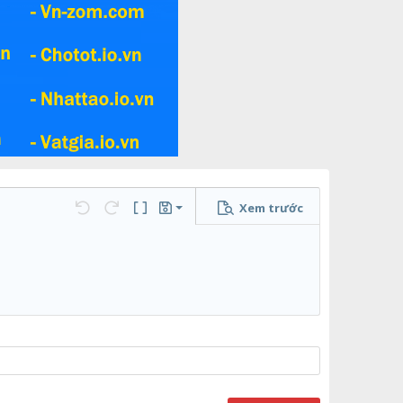
Xem trước
Lưu nháp
họn…
Undo
Redo
Toggle BB code
Bản thảo
Xóa bản thảo