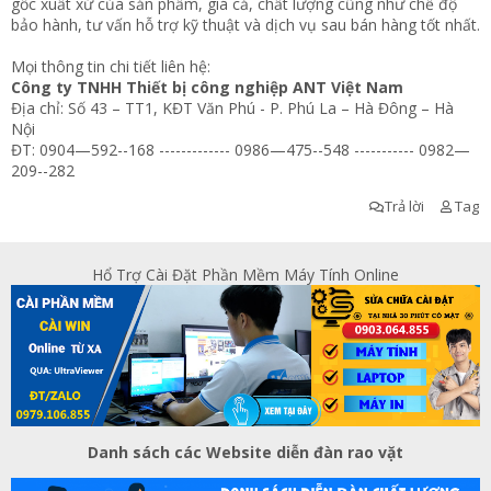
gốc xuất xứ của sản phẩm, giá cả, chất lượng cũng như chế độ
bảo hành, tư vấn hỗ trợ kỹ thuật và dịch vụ sau bán hàng tốt nhất.
Mọi thông tin chi tiết liên hệ:
Công ty TNHH Thiết bị công nghiệp ANT Việt Nam
Địa chỉ: Số 43 – TT1, KĐT Văn Phú - P. Phú La – Hà Đông – Hà
Nội
ĐT: 0904—592--168 ------------- 0986—475--548 ----------- 0982—
209--282
Trả lời
Tag
Hổ Trợ Cài Đặt Phần Mềm Máy Tính Online
Danh sách các Website diễn đàn rao vặt