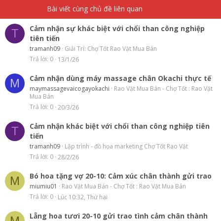
Bài viết cùng chủ đề liên quan
Cảm nhận sự khác biệt với chổi than công nghiệp
T
tiên tiến
tramanh09
Giải Trí: Chợ Tốt Rao Vặt Mua Bán
Trả lời
0
13/1/26
Cảm nhận dùng máy massage chân Okachi thực tế
M
maymassagevaicogayokachi
Rao Vặt Mua Bán - Chợ Tốt : Rao Vặt
Mua Bán
Trả lời
0
20/3/26
Cảm nhận khác biệt với chổi than công nghiệp tiên
T
tiến
tramanh09
Lập trình - đồ họa marketing Chợ Tốt Rao Vặt
Trả lời
0
28/2/26
Bó hoa tặng vợ 20-10: Cảm xúc chân thành gửi trao
M
miumiu01
Rao Vặt Mua Bán - Chợ Tốt : Rao Vặt Mua Bán
Trả lời
0
Lúc 10:32, Thứ hai
Lẵng hoa tươi 20-10 gửi trao tình cảm chân thành
M