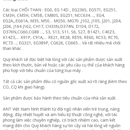
Các loại CHỔI THAN : EG0, EG 14D , EG236S, EG571, EG251,
CM3H, CM5H, CM5B, CM80S, EG251; NCC634…., EG4,
EG2A,,EG61A, M35, M50… MG50, MG70 ,J102, J105, J201, J204,
J206, J164 J162, CH17, CH33N,D374N, D104, D172,
D376N,CG60,CG88 …, S3, S13, S11, S6, S27, B14Z1, C40Z3,
K14Z3,… K91P, C91A,… RE21, RE28, RE59, RE60, RC53, RC70,
RC73….; EG321, EG389P, CG626, CG665… Và rất nhiều mã chổi
than khác .
Quý khách sẽ đặc biệt hài lòng với các sản phẩm được sản xuất
theo kích thước, bản vẽ hoặc các yêu cầu cụ thể của khách hàng
phù hợp với tiêu chuẩn của từng loại máy .
Tất cả các sản phẩm đều có nguồn gốc xuất xứ rõ ràng (kèm theo
CO, CQ khi giao hàng).
Sản phẩm được bảo hành theo tiêu chuẩn của nhà sản xuất.
ANT Việt Nam hình thành từ đội ngũ nhân viên trẻ trung, năng
động, đầy nhiệt huyết và am hiểu kỹ thuật công nghệ, với tác
phong làm việc chuyên nghiệp, có trách nhiệm cao, cam kết
mang đến cho Quý khách hàng sự tin cậy và hài lòng về nguồn