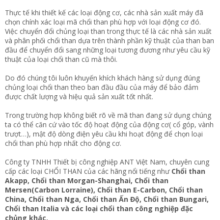
Thực tế khi thiết kế các loại động cơ, các nhà sản xuất máy đã
chọn chính xác loại mã chổi than phù hợp với loại động cơ đó.
Việc chuyển đổi chủng loại than trong thực tế là các nhà sản xuất
và phân phối chổi than dựa trên thành phần kỹ thuật của than ban
đầu để chuyển đổi sang những loại tương đương như yêu cầu kỹ
thuật của loại chổi than cũ mà thôi.
Do đó chúng tôi luôn khuyến khích khách hàng sử dụng đúng
chủng loại chổi than theo ban đầu đầu của máy để bảo đảm
được chất lượng và hiệu quả sản xuất tốt nhất.
Trong trường hợp không biết rõ về mã than đang sử dụng chúng
ta có thể căn cứ vào tốc độ hoạt động của động cơ( cổ góp, vành
trượt…), mật độ dòng điện yêu cầu khi hoạt động để chọn loại
chổi than phù hợp nhất cho động cơ.
Công ty TNHH Thiết bị công nghiệp ANT Việt Nam, chuyên cung
cấp các loại CHỔI THAN của các hãng nổi tiếng như
Chổi than
Akapp, Chổi than Morgan-Shanghai, Chổi than
Mersen(Carbon Lorraine), Chổi than E-Carbon, Chổi than
China, Chổi than Nga, Chổi than Ấn Độ, Chổi than Bungari,
Chổi than Italia và các loại chổi than công nghiệp đặc
chủng khác.