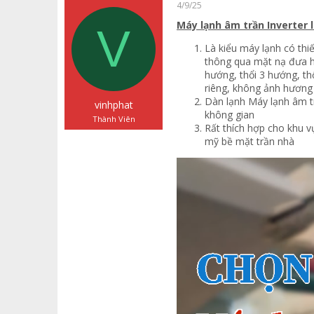
a
g
ó
4/9/25
d
ử
a
Máy lạnh âm trần Inverter l
V
s
i
t
Là kiểu máy lạnh có thi
a
thông qua mặt nạ đưa h
r
hướng, thổi 3 hướng, th
t
riêng, không ảnh hương
e
Dàn lạnh Máy lạnh âm t
r
vinhphat
không gian
Thành Viên
Rất thích hợp cho khu vự
mỹ bề mặt trần nhà