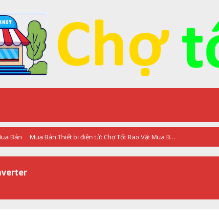
 Mua Bán
Mua Bán Thiết bị điện tử: Chợ Tốt Rao Vặt Mua Bán
nverter