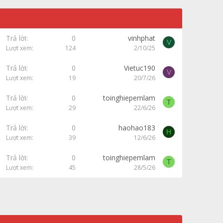
Trả lời
0
vinhphat
V
Lượt xem
124
2/10/25
Trả lời
0
Vietuc190
V
Lượt xem
19
20/7/26
Trả lời
0
toinghiepemlam
T
Lượt xem
29
22/6/26
Trả lời
0
haohao183
H
Lượt xem
39
12/6/26
Trả lời
0
toinghiepemlam
T
Lượt xem
45
28/5/26