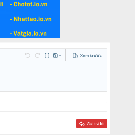
Xem trước
Lưu nháp
họn…
Undo
Redo
Toggle BB code
Bản thảo
Xóa bản thảo
Gửi trả lời