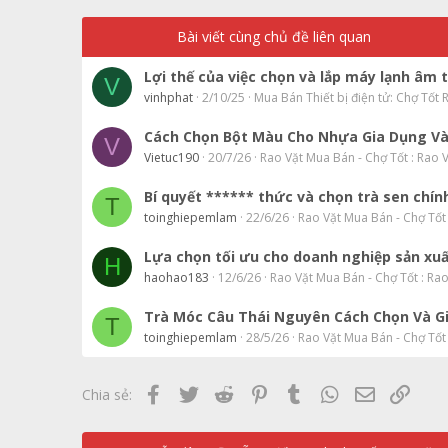
Bài viết cùng chủ đề liên quan
Lợi thế của việc chọn và lắp máy lạnh âm 
V
vinhphat
2/10/25
Mua Bán Thiết bị điện tử: Chợ Tốt
Cách Chọn Bột Màu Cho Nhựa Gia Dụng V
V
Vietuc190
20/7/26
Rao Vặt Mua Bán - Chợ Tốt : Rao 
Bí quyết ****** thức và chọn trà sen chín
T
toinghiepemlam
22/6/26
Rao Vặt Mua Bán - Chợ Tốt
Lựa chọn tối ưu cho doanh nghiệp sản xuấ
H
haohao183
12/6/26
Rao Vặt Mua Bán - Chợ Tốt : Ra
Trà Móc Câu Thái Nguyên Cách Chọn Và G
T
toinghiepemlam
28/5/26
Rao Vặt Mua Bán - Chợ Tốt
Facebook
Twitter
Reddit
Pinterest
Tumblr
WhatsApp
Email
Link
Chia sẻ: