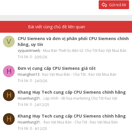
26
Trebuchet MS
Gửi trả lời
Verdana
Bài viết cùng chủ đề liên quan
CPU Siemens và đơn vị phân phối CPU Siemens chính
V
hãng, uy tín
vyquantriweb
Mua Bán Thiết bị điện tử: Chợ Tốt Rao Vặt Mua Bán
Trả lời
0
20/5/26
Đơn vị cung cấp CPU Siemens giá tốt
H
Hoanghon13
Rao Vặt Mua Bán - Chợ Tốt : Rao Vặt Mua Bán
Trả lời
0
24/3/26
Khang Huy Tech cung cấp CPU Siemens chính hãng
H
Hoainhung31.
Lập trình - đồ họa marketing Chợ Tốt Rao Vặt
Trả lời
0
24/12/25
Khang Huy Tech cung cấp CPU Siemens chính hãng
H
Hoainhung31.
Rao Vặt Mua Bán - Chợ Tốt : Rao Vặt Mua Bán
Trả lời
0
4/12/25