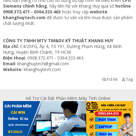
Nếu bạn đang có nhu cầu sử dụng bộ lập trình và điều khiển
CPU
Siemens chính hãng
, hãy liên hệ với Khang Huy qua số
hotline
0908.372.471 - 0364.333.463
hoặc truy cập
website
khanghuytech.com
để được tư vấn và tìm mua được sản phẩm
chất lượng nhất.
CÔNG TY TNHH MTV TM&DV KỸ THUẬT KHANG HUY
Địa chỉ:
C4/20FG, Ấp 4, Tổ 191, Đường Phạm Hùng, Xã Bình
Hưng, Huyện Bình Chánh, TP.HCM
Điện thoại:
0908.372.471 - 0364.333.463
Email:
khanghuytech@gmail.com
Website:
khanghuytech.com
Trả lời
Tag
Hổ Trợ Cài Đặt Phần Mềm Máy Tính Online