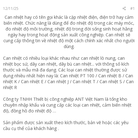
t
12/11/25
#1
e
r
Can nhiệt hay có tên gọi khác là cặp nhiệt điện, điện trở hay cảm
biến nhiệt. Chức năng là dùng để đo nhiệt độ trong các máy móc,
đo nhiệt độ môi trường, nhiệt độ trong đời sống sinh hoạt hằng
ngày hay trong hoạt động sản xuất công nghiệp. Can nhiệt sẽ
cung cấp thông tin về nhiệt độ một cách chính xác nhất cho người
dùng.​
Can nhiệt có nhiều loại khác nhau như: can nhiệt lò nung, can
nhiệt bọc sứ, dây can nhiệt, dây bù can nhiệt... với thông số kích
thước và mẫu mã đa dạng. Các loại can nhiệt thường được sử
dụng nhiều nhất hiện nay là: Can nhiệt PT 100 / Can nhiệt B / Can
nhiệt K / Can nhiệt E / Can nhiệt J / Can nhiệt T / Can nhiệt S / Can
nhiệt R
Công ty TNHH Thiết bị công nghiệp ANT Việt Nam là tổng kho
chuyên nhập khẩu và cung cấp các loại can nhiệt, cảm biến nhiệt
độ, đồng hồ đo nhiệt độ …
Sản phẩm được sản xuất theo kích thước, bản vẽ hoặc các yêu
cầu cụ thể của khách hàng .