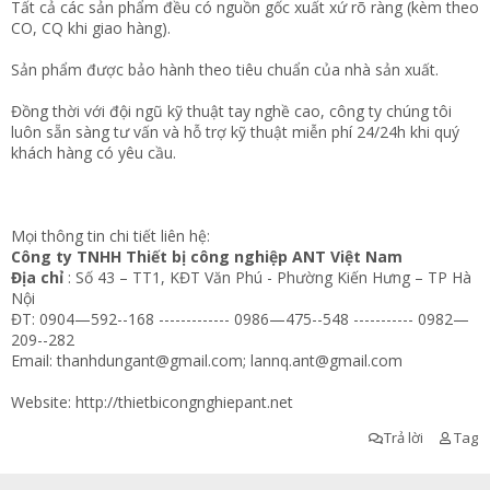
Tất cả các sản phẩm đều có nguồn gốc xuất xứ rõ ràng (kèm theo
CO, CQ khi giao hàng).
Sản phẩm được bảo hành theo tiêu chuẩn của nhà sản xuất.
Đồng thời với đội ngũ kỹ thuật tay nghề cao, công ty chúng tôi
luôn sẵn sàng tư vấn và hỗ trợ kỹ thuật miễn phí 24/24h khi quý
khách hàng có yêu cầu.
Mọi thông tin chi tiết liên hệ:
Công ty TNHH Thiết bị công nghiệp ANT Việt Nam
Địa chỉ
: Số 43 – TT1, KĐT Văn Phú - Phường Kiến Hưng – TP Hà
Nội
ĐT: 0904—592--168 ------------- 0986—475--548 ----------- 0982—
209--282
Email:
thanhdungant@gmail.com
;
lannq.ant@gmail.com
Website:
http://thietbicongnghiepant.net
Trả lời
Tag