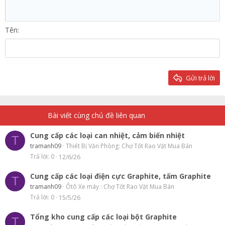
Heading 1
Tăng lề
12
Courier New
Căn phải
Heading 2
15
Georgia
Justify text
Tên
Heading 3
18
Tahoma
22
Times New Roman
26
Trebuchet MS
Gửi trả lời
Verdana
Bài viết cùng chủ đề liên quan
Cung cấp các loại can nhiệt, cảm biến nhiệt
T
tramanh09
Thiết Bị Văn Phòng: Chợ Tốt Rao Vặt Mua Bán
Trả lời
0
12/6/26
Cung cấp các loại điện cực Graphite, tấm Graphite
T
tramanh09
Ôtô Xe máy : Chợ Tốt Rao Vặt Mua Bán
Trả lời
0
15/5/26
Tổng kho cung cấp các loại bột Graphite
T