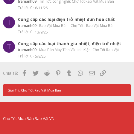
tramanh09
Tin Tức công nghệ: Chợ Tốt Rao Vặt Mua Bán
Trả lời
0
6/11/25
Cung cấp các loại điện trở nhiệt đun hóa chất
T
tramanh09
Rao Vặt Mua Bán - Chợ Tốt : Rao Vặt Mua Bán
Trả lời
0
13/9/25
Cung cấp các loại thanh gia nhiệt, điện trở nhiệt
T
tramanh09
Mua Bán Máy Tính Và Linh Kiện: Chợ Tốt Rao Vặt
Trả lời
0
5/9/25
Facebook
Twitter
Reddit
Pinterest
Tumblr
WhatsApp
Email
Link
Chia sẻ:
Giải Trí: Chợ Tốt Rao Vặt Mua Bán
Chợ Tốt Mua Bán Rao Vặt VN