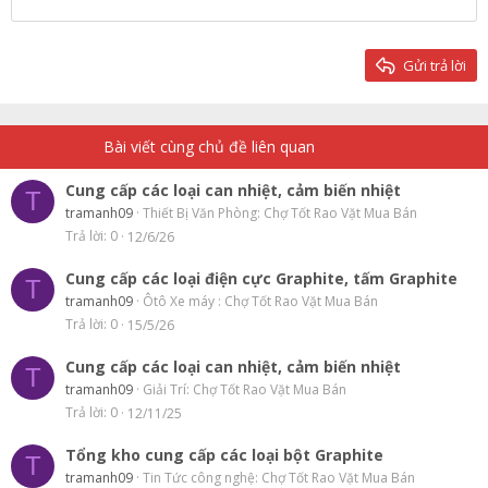
22
Times New Roman
26
Trebuchet MS
Gửi trả lời
Verdana
Bài viết cùng chủ đề liên quan
Cung cấp các loại can nhiệt, cảm biến nhiệt
T
tramanh09
Thiết Bị Văn Phòng: Chợ Tốt Rao Vặt Mua Bán
Trả lời
0
12/6/26
Cung cấp các loại điện cực Graphite, tấm Graphite
T
tramanh09
Ôtô Xe máy : Chợ Tốt Rao Vặt Mua Bán
Trả lời
0
15/5/26
Cung cấp các loại can nhiệt, cảm biến nhiệt
T
tramanh09
Giải Trí: Chợ Tốt Rao Vặt Mua Bán
Trả lời
0
12/11/25
Tổng kho cung cấp các loại bột Graphite
T
tramanh09
Tin Tức công nghệ: Chợ Tốt Rao Vặt Mua Bán