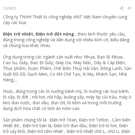
t
13/9/25
#1
e
r
Công ty TNHH Thiết bị công nghiệp ANT Việt Nam chuyên cung
cấp các loại:
Điện trở nhiêt,
Điện trở đốt nóng
, theo kích thước yêu cầu,
dùng trong công nghiệp và dân dụng với nhiều kích cỡ, kiểu dáng
và chủng loại khác nhau.
Ứng dụng trong các ngành sản xuất như: Nhựa, Bao Bì Nhựa,
Cao Su, Giấy, Bao Bì Giấy, Giày Da, May Mặc, Dây & Cáp Điện,
Thực phẩm, Dược Phẩm, Chế Biến Thuỷ Hải Sản, Đông Lạnh, Sản
Xuất Đồ Gỗ, Gạch Men, Cơ Khí Chế Tạo, Xi Mạ, Khách Sạn, Nhà
Hàng,...
Hoặc, dùng trong các lò nướng bánh mỳ, lò nướng các loại bánh,
lò sấy, lò đốt , nồi hơi, nồi hấp, buồng sấy, máy ép củi trấu, máy ó
keo đun nước, đun dầu, đun chì, lò kẽm và trong môi trường
dung dịch hóa chất có tính ăn mòn cao.
Sản phẩm chúng tôi là : Điện trở Titan, Điện trở Teflon , Cảm biến
nhiệt độ , Điện trở bàn là, Điện trở đun dầu, Điện trở lò hơi, Điện
trở sấy khô, Điện trở tấm nhiệt , Điện trở nhiệt chữ L, chữ U, Điện