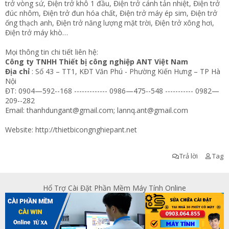
trở vòng sứ, Điện trở khô 1 đầu, Điện trở cánh tản nhiệt, Điện trở
đúc nhôm, Điện trở đun hóa chất, Điện trở máy ép sim, Điện trở
ống thạch anh, Điện trở năng lượng mặt trời, Điện trở xông hơi,
Điện trở máy khò…
Mọi thông tin chi tiết liên hệ:
Công ty TNHH Thiết bị công nghiệp ANT Việt Nam
Địa chỉ
: Số 43 – TT1, KĐT Văn Phú - Phường Kiến Hưng – TP Hà
Nội
ĐT: 0904—592--168 ------------- 0986—475--548 ----------- 0982—
209--282
Email:
thanhdungant@gmail.com
;
lannq.ant@gmail.com
Website:
http://thietbicongnghiepant.net
Trả lời
Tag
Hổ Trợ Cài Đặt Phần Mềm Máy Tính Online