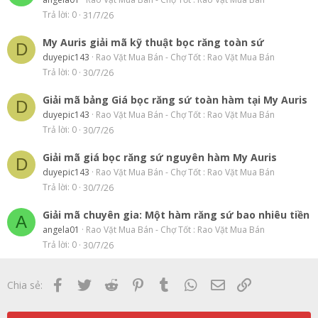
Trả lời
0
31/7/26
My Auris giải mã kỹ thuật bọc răng toàn sứ
D
duyepic143
Rao Vặt Mua Bán - Chợ Tốt : Rao Vặt Mua Bán
Trả lời
0
30/7/26
Giải mã bảng Giá bọc răng sứ toàn hàm tại My Auris
D
duyepic143
Rao Vặt Mua Bán - Chợ Tốt : Rao Vặt Mua Bán
Trả lời
0
30/7/26
Giải mã giá bọc răng sứ nguyên hàm My Auris
D
duyepic143
Rao Vặt Mua Bán - Chợ Tốt : Rao Vặt Mua Bán
Trả lời
0
30/7/26
Giải mã chuyên gia: Một hàm răng sứ bao nhiêu tiền
A
angela01
Rao Vặt Mua Bán - Chợ Tốt : Rao Vặt Mua Bán
Trả lời
0
30/7/26
Facebook
Twitter
Reddit
Pinterest
Tumblr
WhatsApp
Email
Link
Chia sẻ: