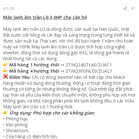
t
6/1/26
#1
e
r
Máy lạnh âm trần LG 3.0HP cho căn hộ
Máy lạnh âm trần LG
là dòng được sản xuất tại Hàn Quốc, một
đất nước nổi tiếng về cái đẹp và sang trọng trong từng thiết kế và
được sản xuất tại Thái Lan. Với chế độ bảo hành 1 năm cho toàn
máy và 100% Máy lạnh âm trần LG được tích hợp công nghệ
Inverter, đồng thời sử dụng dòng gas R32, là dòng giá thành rẻ
nhất trong tất cả các dòng.
Mã hàng 1 hướng thổi
⇒ ZTNQ24GTLA0/ZUAC1
Mã hàng 4 hướng thổi
⇒ ZTNQ30GNLE0/ZUAC1
Điểm Yếu:
Chỉ có dòng Inverter nên sẽ bất cập cho khách
hàng muốn sử dụng dòng thường. Động cơ hoạt động thời gian
thường có tiếng ồn nhưng không đáng kể. Quá trình lắp đặt phức
tạp hơn và yêu cầu kiến thức chuyên môn, không phù hợp với mọi
không gian, và khả năng phân phối khí lạnh không đều ở các mẫu
Máy lạnh âm trần LG 1 hướng thổi.
Ứng dụng: Phù hợp cho các không gian:
• Phòng họp.
• Văn phòng.
• Showroom.
• Cửa hàng có diện tích lớn.