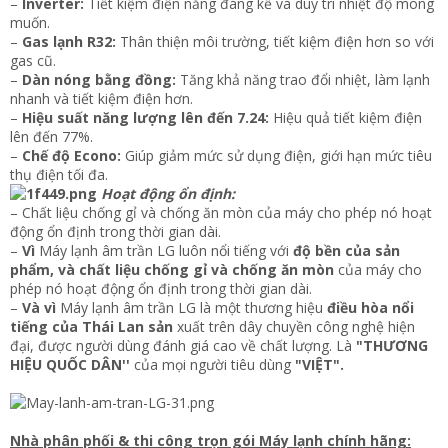
–
Inverter:
Tiết kiệm điện năng đáng kể và duy trì nhiệt độ mong
muốn.
–
Gas lạnh R32:
Thân thiện môi trường, tiết kiệm điện hơn so với
gas cũ.
–
Dàn nóng bằng đồng:
Tăng khả năng trao đổi nhiệt, làm lạnh
nhanh và tiết kiệm điện hơn.
–
Hiệu suất năng lượng lên đến 7.24:
Hiệu quả tiết kiệm điện
lên đến 77%.
–
Chế độ Econo:
Giúp giảm mức sử dụng điện, giới hạn mức tiêu
thụ điện tối đa.
Hoạt động ổn định:
– Chất liệu chống gỉ và chống ăn mòn của máy cho phép nó hoạt
động ổn định trong thời gian dài.
–
Vì
Máy lạnh âm trần LG luôn nổi tiếng với
độ bền của sản
phẩm, và chất liệu chống gỉ và chống ăn mòn
của máy cho
phép nó hoạt động ổn định trong thời gian dài.
–
Và vì
Máy lạnh âm trần LG là một thương hiệu
điều hòa nổi
tiếng của Thái Lan sản
xuất trên dây chuyền công nghệ hiện
đại, được người dùng đánh giá cao về chất lượng. Là
"THƯƠNG
HIỆU QUỐC DÂN''
của mọi người tiêu dùng
"VIỆT".
Nhà phân phối & thi công trọn gói Máy lạnh chính hãng: