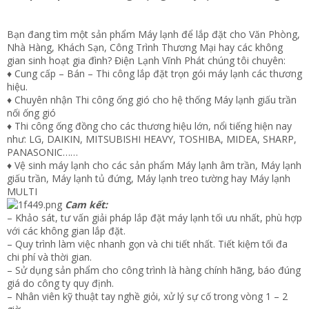
Bạn đang tìm một sản phẩm Máy lạnh để lắp đặt cho Văn Phòng,
Nhà Hàng, Khách Sạn, Công Trình Thương Mại hay các không
gian sinh hoạt gia đình? Điện Lạnh Vĩnh Phát chúng tôi chuyên:
♦ Cung cấp – Bán – Thi công lắp đặt trọn gói máy lạnh các thương
hiệu.
♦ Chuyên nhận Thi công ống gió cho hệ thống Máy lạnh giấu trần
nối ống gió
♦ Thi công ống đồng cho các thương hiệu lớn, nổi tiếng hiện nay
như: LG, DAIKIN, MITSUBISHI HEAVY, TOSHIBA, MIDEA, SHARP,
PANASONIC……
♦ Vệ sinh máy lạnh cho các sản phẩm Máy lạnh âm trần, Máy lạnh
giấu trần, Máy lạnh tủ đứng, Máy lạnh treo tường hay Máy lạnh
MULTI
Cam kết:
– Khảo sát, tư vấn giải pháp lắp đặt máy lạnh tối ưu nhất, phù hợp
với các không gian lắp đặt.
– Quy trình làm việc nhanh gọn và chi tiết nhất. Tiết kiệm tối đa
chi phí và thời gian.
– Sử dụng sản phẩm cho công trình là hàng chính hãng, báo đúng
giá do công ty quy định.
– Nhân viên kỹ thuật tay nghề giỏi, xử lý sự cố trong vòng 1 – 2