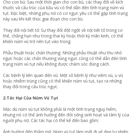
Cho con bú: Sau một thời gian cho con bú, các thay đổi về kích
thước và cấu trúc của bầu vú có thể dẫn đến tình trạng núm vú
tụt. Đặc biệt, những phụ nữ có cơ ngực yếu có thể gặp tình trạng
này sau khi kết thúc giai đoạn cho con bú.
Thay đổi nội tiết tố: Sự thay đổi đột ngột về nội tiết tố trong cơ
thể, chẳng hạn như trong thai kỳ hoặc thời kỳ mãn kinh, có thể
khiến núm vú trở nên tụt vào trong.
Phẫu thuật hoặc chấn thương: Những phẫu thuật như thu nhỏ
ngực hoặc các chấn thương vùng ngực cũng có thể dẫn đến tình
trạng núm vú tụt nếu không được chăm sóc đúng cách.
Các bệnh lý liên quan đến vú: Một số bệnh lý như viêm vú, u vú
hoặc nhiễm trùng cũng có thể khiến núm vú tụt, tạo ra những
thay đổi trong cấu trúc ngực.
2.Tác Hại Của Núm Vú Tụt
Mặc dù núm vú tụt không phải là một tình trạng nguy hiểm,
nhưng nó có thể ảnh hưởng đến đời sống sinh hoạt và tâm lý của
người phụ nữ. Các tác hại có thể kể đến bao gồm:
Ảnh hưởng đến thẩm mỹ: Núm vú tụt làm mất đi vẻ đẹp tự nhiên