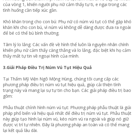
của vòng 1, khiến người phụ nữ cảm thấy tự ti, e ngại trong các
tình huống cần tiếp xúc gần.
Khó khăn trong cho con bú: Phụ nữ có núm vú tụt có thể gặp khó
khăn khi cho con bú, vì núm vú không dễ dàng được đưa ra ngoài
để bé có thể bú bình thường.
Tâm lý lo lắng: Các vấn đề về hình thể luôn là nguyên nhân chính
khiến phụ nữ cảm thấy căng thẳng và lo lắng, đặc biệt khi họ cảm
thấy mất tự tin về ngoại hình của mình.
3.Giải Pháp Điều Trị Núm Vú Tụt Hiệu Quả
Tại Thẩm Mỹ Viện Ngô Mộng Hùng, chúng tôi cung cấp các
phương pháp điều trị núm vú tụt hiệu quả, giúp cải thiện tình
trạng này và mang lại sự tự tin cho bạn. Các giải pháp điều trị bao
gồm:
Phẫu thuật chỉnh hình núm vú tụt: Phương pháp phẫu thuật là giải
pháp phổ biến và hiệu quả nhất để điều trị núm vú tụt. Phẫu thuật
này giúp tạo hình lại núm vú, kéo núm vú ra ngoài và giúp nó giữ
được vị trí tự nhiên. Đây là phương pháp an toàn và có thể mang
lại kết quả lâu dài.