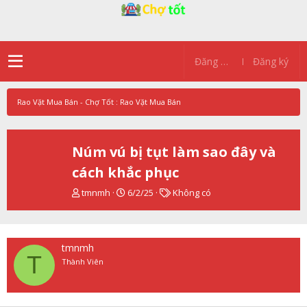
Đăng nhập
Đăng ký
Rao Vặt Mua Bán - Chợ Tốt : Rao Vặt Mua Bán
Núm vú bị tụt làm sao đây và
cách khắc phục
T
N
T
tmnmh
6/2/25
Không có
h
g
ừ
r
à
k
e
y
h
a
g
ó
tmnmh
d
ử
a
T
Thành Viên
s
i
t
a
r