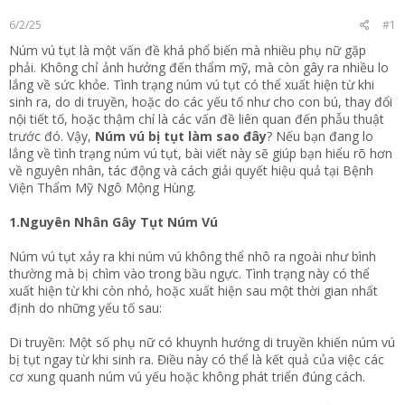
t
6/2/25
#1
e
r
Núm vú tụt là một vấn đề khá phổ biến mà nhiều phụ nữ gặp
phải. Không chỉ ảnh hưởng đến thẩm mỹ, mà còn gây ra nhiều lo
lắng về sức khỏe. Tình trạng núm vú tụt có thể xuất hiện từ khi
sinh ra, do di truyền, hoặc do các yếu tố như cho con bú, thay đổi
nội tiết tố, hoặc thậm chí là các vấn đề liên quan đến phẫu thuật
trước đó. Vậy,
Núm vú bị tụt làm sao đây
? Nếu bạn đang lo
lắng về tình trạng núm vú tụt, bài viết này sẽ giúp bạn hiểu rõ hơn
về nguyên nhân, tác động và cách giải quyết hiệu quả tại Bệnh
Viện Thẩm Mỹ Ngô Mộng Hùng.
1.Nguyên Nhân Gây Tụt Núm Vú
Núm vú tụt xảy ra khi núm vú không thể nhô ra ngoài như bình
thường mà bị chìm vào trong bầu ngực. Tình trạng này có thể
xuất hiện từ khi còn nhỏ, hoặc xuất hiện sau một thời gian nhất
định do những yếu tố sau:
Di truyền: Một số phụ nữ có khuynh hướng di truyền khiến núm vú
bị tụt ngay từ khi sinh ra. Điều này có thể là kết quả của việc các
cơ xung quanh núm vú yếu hoặc không phát triển đúng cách.