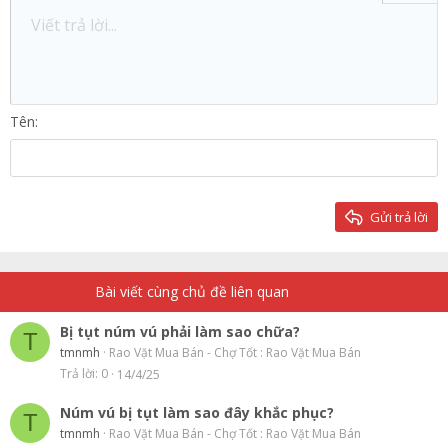
Danh sách không có thứ tự
Viết trả lời...
Căn trái
9
Normal
Lưu nháp
Arial
Kích thước
Căn lề
Trích dẫn
Redo
Media
Toggle BB code
Màu chữ
Paragraph format
Insert table
Xóa định dạng
Phông chữ
Insert horizontal line
Bản thảo
Gạch ngang
Spoiler
Gạch chân
Mã
Inline code
Inline spoiler
Thụt lề
10
Xóa bản thảo
Căn giữa
Heading 1
Book Antiqua
Tăng lề
12
Courier New
Căn phải
Heading 2
15
Georgia
Justify text
Tên
Heading 3
18
Tahoma
22
Times New Roman
26
Trebuchet MS
Gửi trả lời
Verdana
Bài viết cùng chủ đề liên quan
Bị tụt núm vú phải làm sao chữa?
T
tmnmh
Rao Vặt Mua Bán - Chợ Tốt : Rao Vặt Mua Bán
Trả lời
0
14/4/25
Núm vú bị tụt làm sao đây khắc phục?
T
tmnmh
Rao Vặt Mua Bán - Chợ Tốt : Rao Vặt Mua Bán