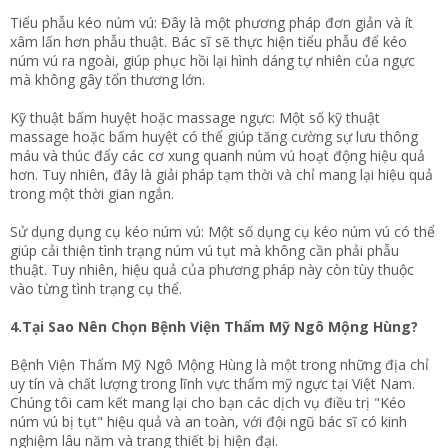
Tiểu phẫu kéo núm vú: Đây là một phương pháp đơn giản và ít
xâm lấn hơn phẫu thuật. Bác sĩ sẽ thực hiện tiểu phẫu để kéo
núm vú ra ngoài, giúp phục hồi lại hình dáng tự nhiên của ngực
mà không gây tổn thương lớn.
Kỹ thuật bấm huyệt hoặc massage ngực: Một số kỹ thuật
massage hoặc bấm huyệt có thể giúp tăng cường sự lưu thông
máu và thúc đẩy các cơ xung quanh núm vú hoạt động hiệu quả
hơn. Tuy nhiên, đây là giải pháp tạm thời và chỉ mang lại hiệu quả
trong một thời gian ngắn.
Sử dụng dụng cụ kéo núm vú: Một số dụng cụ kéo núm vú có thể
giúp cải thiện tình trạng núm vú tụt mà không cần phải phẫu
thuật. Tuy nhiên, hiệu quả của phương pháp này còn tùy thuộc
vào từng tình trạng cụ thể.
4.Tại Sao Nên Chọn Bệnh Viện Thẩm Mỹ Ngô Mộng Hùng?
Bệnh Viện Thẩm Mỹ Ngô Mộng Hùng là một trong những địa chỉ
uy tín và chất lượng trong lĩnh vực thẩm mỹ ngực tại Việt Nam.
Chúng tôi cam kết mang lại cho bạn các dịch vụ điều trị "Kéo
núm vú bị tụt" hiệu quả và an toàn, với đội ngũ bác sĩ có kinh
nghiệm lâu năm và trang thiết bị hiện đại.