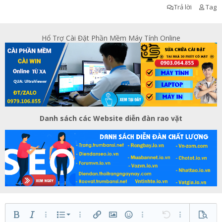
Trả lời
Tag
Hổ Trợ Cài Đặt Phần Mềm Máy Tính Online
Danh sách các Website diễn đàn rao vặt
Danh sách có thứ tự
Bold
In nghiêng
Thêm tùy chọn…
Danh sách
Thêm tùy chọn…
Chèn liên kết
Chèn hình ảnh
Mặt cười
Thêm tùy chọn…
Undo
Thêm tùy ch
Xem tr