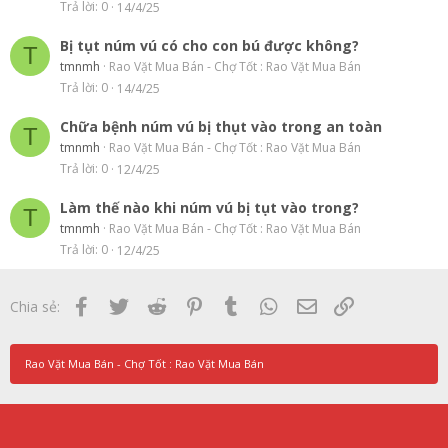
Trả lời
0
14/4/25
Bị tụt núm vú có cho con bú được không?
T
tmnmh
Rao Vặt Mua Bán - Chợ Tốt : Rao Vặt Mua Bán
Trả lời
0
14/4/25
Chữa bệnh núm vú bị thụt vào trong an toàn
T
tmnmh
Rao Vặt Mua Bán - Chợ Tốt : Rao Vặt Mua Bán
Trả lời
0
12/4/25
Làm thế nào khi núm vú bị tụt vào trong?
T
tmnmh
Rao Vặt Mua Bán - Chợ Tốt : Rao Vặt Mua Bán
Trả lời
0
12/4/25
Facebook
Twitter
Reddit
Pinterest
Tumblr
WhatsApp
Email
Link
Chia sẻ:
Rao Vặt Mua Bán - Chợ Tốt : Rao Vặt Mua Bán