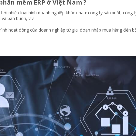
 phần mềm ERP ở Việt Nam ?​
 nhiều loại hình doanh nghiệp khác nhau: công ty sản xuất, công ty 
ẻ và bán buôn, v.v.
 hình hoạt động của doanh nghiệp từ giai đoạn nhập mua hàng đến bộ