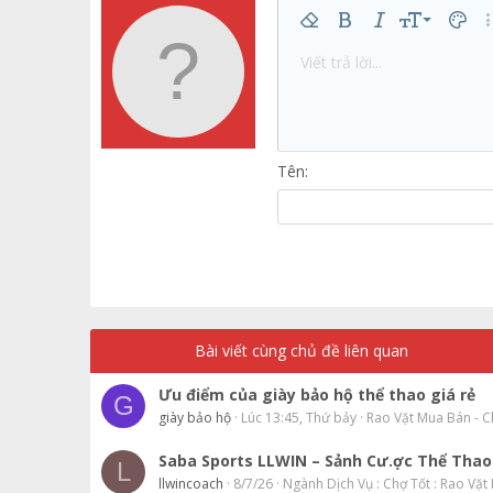
9
Xóa định dạng
Bold
In nghiêng
Kích thước
Màu c
Th
10
Viết trả lời...
Arial
Phông chữ
Insert horizontal line
Spoiler
Gạch ngang
Mã
Gạch chân
Inline code
Inline 
12
Book Antiqua
15
Courier New
18
Georgia
Tên
22
Tahoma
26
Times New Roman
Trebuchet MS
Verdana
Bài viết cùng chủ đề liên quan
Ưu điểm của giày bảo hộ thể thao giá rẻ
G
giày bảo hộ
Lúc 13:45, Thứ bảy
Rao Vặt Mua Bán - C
Saba Sports LLWIN – Sảnh Cư.ợc Thể Tha
L
llwincoach
8/7/26
Ngành Dịch Vụ : Chợ Tốt : Rao Vặ