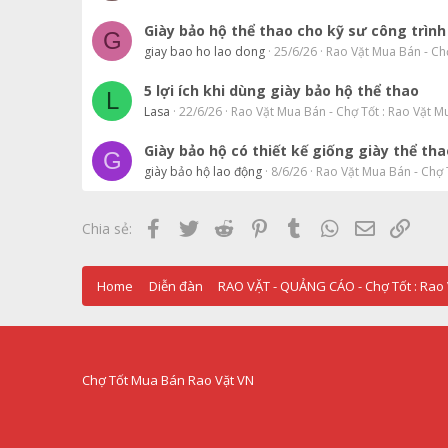
Giày bảo hộ thể thao cho kỹ sư công trình
G
giay bao ho lao dong
25/6/26
Rao Vặt Mua Bán - Ch
5 lợi ích khi dùng giày bảo hộ thể thao
L
Lasa
22/6/26
Rao Vặt Mua Bán - Chợ Tốt : Rao Vặt M
Giày bảo hộ có thiết kế giống giày thể tha
G
giày bảo hộ lao động
8/6/26
Rao Vặt Mua Bán - Chợ 
Facebook
Twitter
Reddit
Pinterest
Tumblr
WhatsApp
Email
Link
Chia sẻ:
Home
Diễn đàn
Chợ Tốt Mua Bán Rao Vặt VN