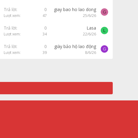
Trả lời
0
giay bao ho lao dong
G
Lượt xem
47
25/6/26
Trả lời
0
Lasa
L
Lượt xem
34
22/6/26
Trả lời
0
giày bảo hộ lao động
G
Lượt xem
39
8/6/26