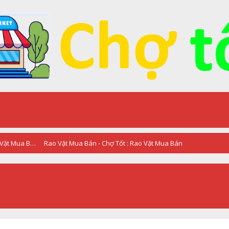
RAO VẶT - QUẢNG CÁO - Chợ Tốt : Rao Vặt Mua Bán
Rao Vặt Mua Bán - Chợ Tốt : Rao Vặt Mua Bán