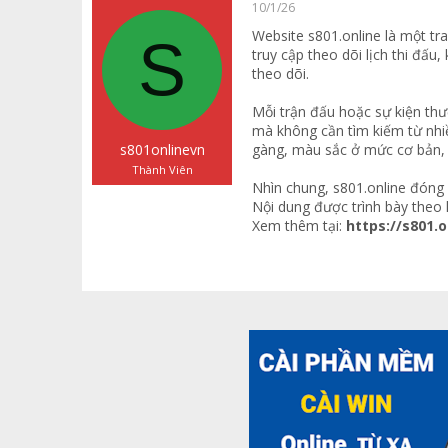
a
g
ó
10/1/26
d
ử
a
Website s801.online là một tr
S
s
i
truy cập theo dõi lịch thi đấu
t
theo dõi.
a
r
Mỗi trận đấu hoặc sự kiện thư
t
mà không cần tìm kiếm từ nhiề
e
r
s801onlinevn
gàng, màu sắc ở mức cơ bản, hỗ
Thành Viên
Nhìn chung, s801.online đóng 
Nội dung được trình bày theo 
Xem thêm tại:
https://s801.o