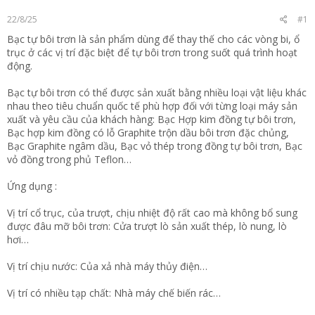
t
22/8/25
#1
e
r
Bạc tự bôi trơn là sản phẩm dùng để thay thế cho các vòng bi, ổ
trục ở các vị trí đặc biệt để tự bôi trơn trong suốt quá trình hoạt
động.
Bạc tự bôi trơn có thể được sản xuất bằng nhiều loại vật liệu khác
nhau theo tiêu chuẩn quốc tế phù hợp đối với từng loại máy sản
xuất và yêu cầu của khách hàng: Bạc Hợp kim đồng tự bôi trơn,
Bạc hợp kim đồng có lỗ Graphite trộn dầu bôi trơn đặc chủng,
Bạc Graphite ngâm dầu, Bạc vỏ thép trong đồng tự bôi trơn, Bạc
vỏ đồng trong phủ Teflon…
Ứng dụng :
Vị trí cổ trục, của trượt, chịu nhiệt độ rất cao mà không bổ sung
được đâu mỡ bôi trơn: Cửa trượt lò sản xuất thép, lò nung, lò
hơi…
Vị trí chịu nước: Của xả nhà máy thủy điện…
Vị trí có nhiều tạp chất: Nhà máy chế biến rác…