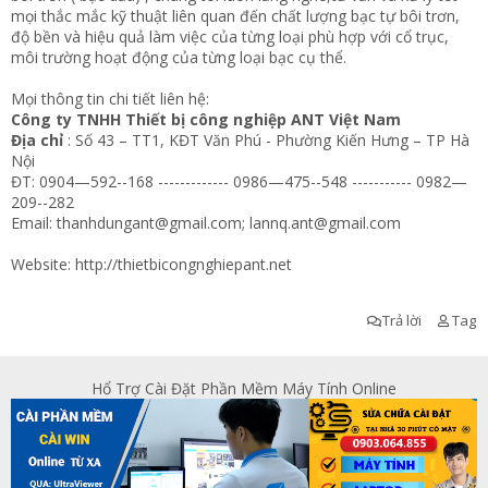
mọi thắc mắc kỹ thuật liên quan đến chất lượng bạc tự bôi trơn,
độ bền và hiệu quả làm việc của từng loại phù hợp với cổ trục,
môi trường hoạt động của từng loại bạc cụ thể.
Mọi thông tin chi tiết liên hệ:
Công ty TNHH Thiết bị công nghiệp ANT Việt Nam
Địa chỉ
: Số 43 – TT1, KĐT Văn Phú - Phường Kiến Hưng – TP Hà
Nội
ĐT: 0904—592--168 ------------- 0986—475--548 ----------- 0982—
209--282
Email:
thanhdungant@gmail.com
;
lannq.ant@gmail.com
Website:
http://thietbicongnghiepant.net
Trả lời
Tag
Hổ Trợ Cài Đặt Phần Mềm Máy Tính Online