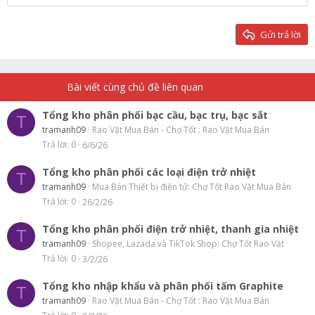
22
Times New Roman
26
Trebuchet MS
Gửi trả lời
Verdana
Bài viết cùng chủ đề liên quan
Tổng kho phân phối bạc cầu, bạc trụ, bạc sắt
T
tramanh09
Rao Vặt Mua Bán - Chợ Tốt : Rao Vặt Mua Bán
Trả lời
0
6/6/26
Tổng kho phân phối các loại điện trở nhiệt
T
tramanh09
Mua Bán Thiết bị điện tử: Chợ Tốt Rao Vặt Mua Bán
Trả lời
0
26/2/26
Tổng kho phân phối điện trở nhiệt, thanh gia nhiệt
T
tramanh09
Shopee, Lazada và TikTok Shop: Chợ Tốt Rao Vặt
Trả lời
0
3/2/26
Tổng kho nhập khẩu và phân phối tấm Graphite
T
tramanh09
Rao Vặt Mua Bán - Chợ Tốt : Rao Vặt Mua Bán