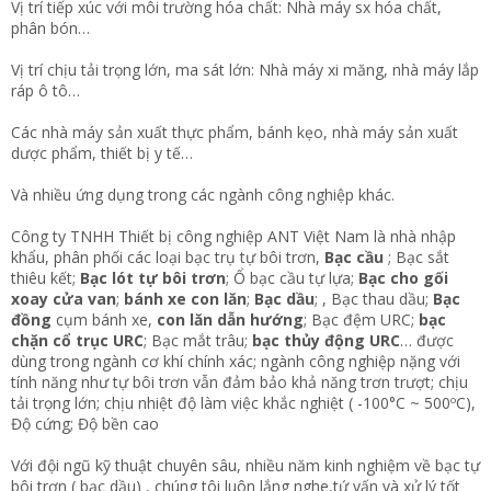
Vị trí tiếp xúc với môi trường hóa chất: Nhà máy sx hóa chất,
phân bón…
Vị trí chịu tải trọng lớn, ma sát lớn: Nhà máy xi măng, nhà máy lắp
ráp ô tô…
Các nhà máy sản xuất thực phẩm, bánh kẹo, nhà máy sản xuất
dược phẩm, thiết bị y tế…
Và nhiều ứng dụng trong các ngành công nghiệp khác.
Công ty TNHH Thiết bị công nghiệp ANT Việt Nam là nhà nhập
khẩu, phân phối các loại bạc trụ tự bôi trơn,
Bạc cầu
; Bạc sắt
thiêu kết;
Bạc lót tự bôi trơn
; Ổ bạc cầu tự lựa;
Bạc cho gối
xoay cửa van
;
bánh xe con lăn
;
Bạc dầu
; , Bạc thau dầu;
Bạc
đồng
cụm bánh xe,
con lăn dẫn hướng
; Bạc đệm URC;
bạc
chặn cổ trục URC
; Bạc mắt trâu;
bạc thủy động URC
… được
dùng trong ngành cơ khí chính xác; ngành công nghiệp nặng với
tính năng như tự bôi trơn vẫn đảm bảo khả năng trơn trượt; chịu
tải trọng lớn; chịu nhiệt độ làm việc khắc nghiệt ( -100°C ~ 500ºC),
Độ cứng; Độ bền cao
Với đội ngũ kỹ thuật chuyên sâu, nhiều năm kinh nghiệm về bạc tự
bôi trơn ( bạc dầu) , chúng tôi luôn lắng nghe,tứ vấn và xử lý tốt