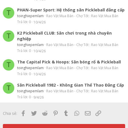
PHAN-Super Sport: Hệ thống sân Pickleball đẳng cấp
T
toinghiepemlam
Rao Vặt Mua Bán - Chợ Tốt : Rao Vặt Mua Bán
Trả lời
0
10/4/26
K2 Pickleball CLUB: Sân chơi trong nhà chuyên
T
nghiệp
toinghiepemlam
Rao Vặt Mua Bán - Chợ Tốt : Rao Vặt Mua Bán
Trả lời
0
10/4/26
The Capital Pick & Hoops: Sân bóng rổ & Pickleball
T
toinghiepemlam
Rao Vặt Mua Bán - Chợ Tốt : Rao Vặt Mua Bán
Trả lời
0
10/4/26
Sân Pickleball 1982 - Không Gian Thể Thao Đẳng Cấp
T
toinghiepemlam
Rao Vặt Mua Bán - Chợ Tốt : Rao Vặt Mua Bán
Trả lời
0
9/4/26
Facebook
Twitter
Reddit
Pinterest
Tumblr
WhatsApp
Email
Link
Chia sẻ: