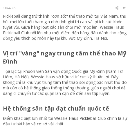
t
10/4/26
#1
e
r
Pickleball đang trở thành "cơn sốt" thể thao mới tại Việt Nam, thu
hút mọi lứa tuổi tham gia nhờ tính giải trí cao và lợi ích sức khỏe
tuyệt vời. Giữa hàng loạt các sân chơi mới mọc lên,
Wessie Haus
Pickleball Club
nổi lên như một điểm đến hàng đầu dành cho cộng
đồng yêu thích bộ môn này tại khu vực Mỹ Đình, Hà Nội.
Vị trí "vàng" ngay trung tâm thể thao Mỹ
Đình​
Tọa lạc tại khuôn viên Sân vận động Quốc gia Mỹ Đình (Nam Từ
Liêm, Hà Nội), Wessie Haus sở hữu vị trí cực kỳ thuận lợi. Đây
không chỉ là khu vực trung tâm thể thao sôi động bậc nhất thủ đô
mà còn có hệ thống giao thông thông thoáng, giúp người chơi dễ
dàng di chuyển từ các quận lân cận để đến sân tập luyện.
Hệ thống sân tập đạt chuẩn quốc tế​
Điểm khác biệt lớn nhất tại Wessie Haus Pickleball Club chính là sự
đầu tư bài bản về cơ sở vật chất: