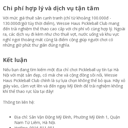
Chi phí hợp lý và dịch vụ tận tâm​
Với mức giá thuê sân cạnh tranh (chỉ từ khoảng 100.000đ -
130.000đ/giờ tùy thời điểm), Wessie Haus Pickleball Club mang
đến trải nghiệm thể thao cao cấp với chi phí vô cùng hợp lý. Ngoài
ra, các dịch vụ đi kèm như cho thuê vợt, nước uống và khu vực
nghỉ ngơi thoáng mát cũng là điểm cộng giúp người chơi có
những giờ phút thư giãn đúng nghĩa.
Kết luận​
Nếu bạn đang tìm kiếm một địa chỉ chơi Pickleball uy tín tại Hà
Nội với mặt sân đẹp, có mái che và cộng đồng sôi nổi, Wessie
Haus Pickleball Club chính là sự lựa chọn không thể bỏ qua. Hãy xỏ
giày vào, cầm vợt lên và đến ngay Mỹ Đình để trải nghiệm không
khí thể thao rực lửa tại đây!
Thông tin liên hệ:
Địa chỉ: Sân Vận Động Mỹ Đình, Phường Mỹ Đình 1, Quận
Nam Từ Liêm, Hà Nội.
Hotline: 0916 811 951