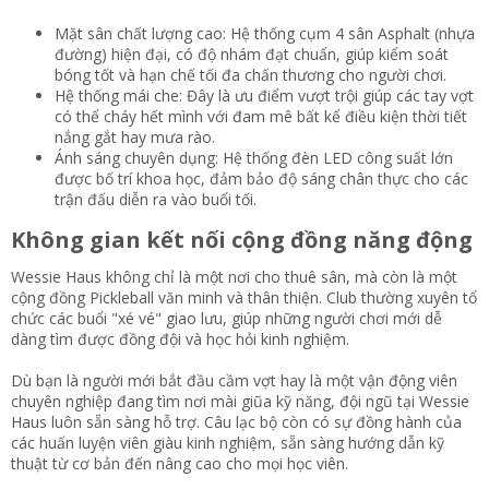
Mặt sân chất lượng cao: Hệ thống cụm 4 sân Asphalt (nhựa
đường) hiện đại, có độ nhám đạt chuẩn, giúp kiểm soát
bóng tốt và hạn chế tối đa chấn thương cho người chơi.
Hệ thống mái che: Đây là ưu điểm vượt trội giúp các tay vợt
có thể cháy hết mình với đam mê bất kể điều kiện thời tiết
nắng gắt hay mưa rào.
Ánh sáng chuyên dụng: Hệ thống đèn LED công suất lớn
được bố trí khoa học, đảm bảo độ sáng chân thực cho các
trận đấu diễn ra vào buổi tối.
Không gian kết nối cộng đồng năng động​
Wessie Haus không chỉ là một nơi cho thuê sân, mà còn là một
cộng đồng Pickleball văn minh và thân thiện. Club thường xuyên tổ
chức các buổi "xé vé" giao lưu, giúp những người chơi mới dễ
dàng tìm được đồng đội và học hỏi kinh nghiệm.
Dù bạn là người mới bắt đầu cầm vợt hay là một vận động viên
chuyên nghiệp đang tìm nơi mài giũa kỹ năng, đội ngũ tại Wessie
Haus luôn sẵn sàng hỗ trợ. Câu lạc bộ còn có sự đồng hành của
các huấn luyện viên giàu kinh nghiệm, sẵn sàng hướng dẫn kỹ
thuật từ cơ bản đến nâng cao cho mọi học viên.