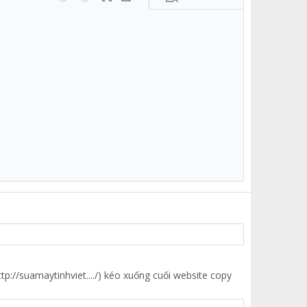
Lưu nháp
Undo
Redo
Toggle BB code
Bản thảo
Xóa bản thảo
tp://suamaytinhviet..../) kéo xuống cuối website copy