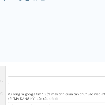
 có thứ tự
aph format
Chèn liên kết
Chèn hình ảnh
Mặt cười
Media
Trích dẫn
Insert table
Thêm tùy chọn…
1
 không có thứ tự
ên
ận
Vui lòng ra google tìm " Sửa máy tính quận tân phú" vào web (ht
số "MÃ ĐĂNG KÝ" dán câu trả lời