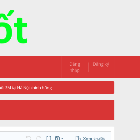
Đăng
Đăng ký
nhập
ối 3M tại Hà Nội chính hãng
Xem trước