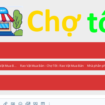
RAO VẶT - QUẢNG CÁO - Chợ Tốt : Rao Vặt Mua Bán
Rao Vặt Mua Bán - Chợ Tốt : Rao Vặt Mua Bán
Nhà phân ph