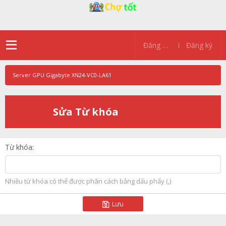
Đăng nhập
Đăng ký
Server GPU Gigabyte XN24-VC0-LA61
Sửa Từ khóa
Từ khóa
Nhiều từ khóa có thể được phân cách bằng dấu phẩy (,)
Lưu