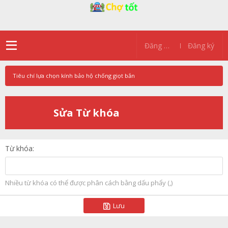
Đăng nhập
Đăng ký
Tiêu chí lựa chọn kính bảo hộ chống giọt bắn
Sửa Từ khóa
Từ khóa
Nhiều từ khóa có thể được phân cách bằng dấu phẩy (,)
Lưu