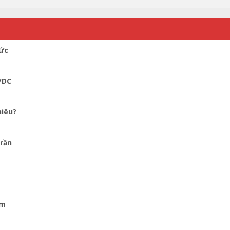
Đức
/DC
hiêu?
trần
em