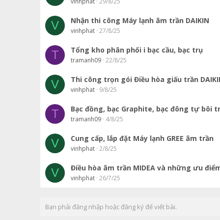
vinhphat
29/8/25
Nhận thi công Máy lạnh âm trần DAIKIN
V
vinhphat
27/8/25
Tổng kho phân phối i bạc cầu, bạc trụ
T
tramanh09
22/8/25
Thi công trọn gói Điều hòa giấu trần DAIK
V
vinhphat
9/8/25
Bạc đồng, bạc Graphite, bạc đông tự bôi t
T
tramanh09
4/8/25
Cung cấp, lắp đặt Máy lạnh GREE âm trần
V
vinhphat
2/8/25
Điều hòa âm trần MIDEA và những ưu điể
V
vinhphat
26/7/25
Bạn phải đăng nhập hoặc đăng ký để viết bài.