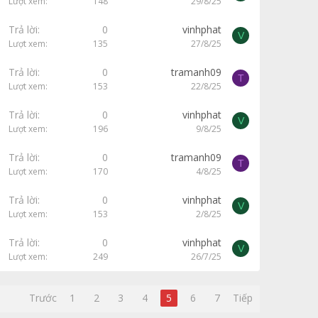
Lượt xem
148
29/8/25
Trả lời
0
vinhphat
V
Lượt xem
135
27/8/25
Trả lời
0
tramanh09
T
Lượt xem
153
22/8/25
Trả lời
0
vinhphat
V
Lượt xem
196
9/8/25
Trả lời
0
tramanh09
T
Lượt xem
170
4/8/25
Trả lời
0
vinhphat
V
Lượt xem
153
2/8/25
Trả lời
0
vinhphat
V
Lượt xem
249
26/7/25
Trước
1
2
3
4
5
6
7
Tiếp