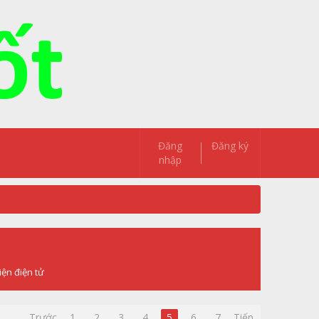
Đăng
Đăng ký
nhập
iện điện tử
Trước
1
2
3
4
5
6
7
Tiếp