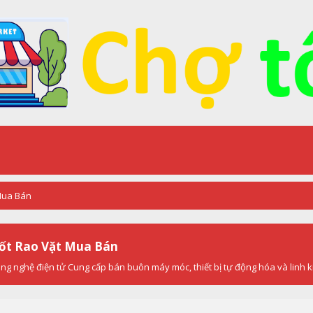
 Mua Bán
Tốt Rao Vặt Mua Bán
g nghệ điện tử Cung cấp bán buôn máy móc, thiết bị tự động hóa và linh k