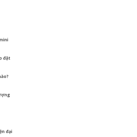
mini
p đặt
nào?
lượng
ện đại