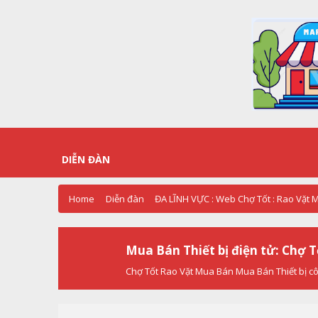
DIỄN ĐÀN
Home
Diễn đàn
ĐA LĨNH VỰC : Web Chợ Tốt : Rao Vặt
Mua Bán Thiết bị điện tử: Chợ 
Chợ Tốt Rao Vặt Mua Bán Mua Bán Thiết bị côn