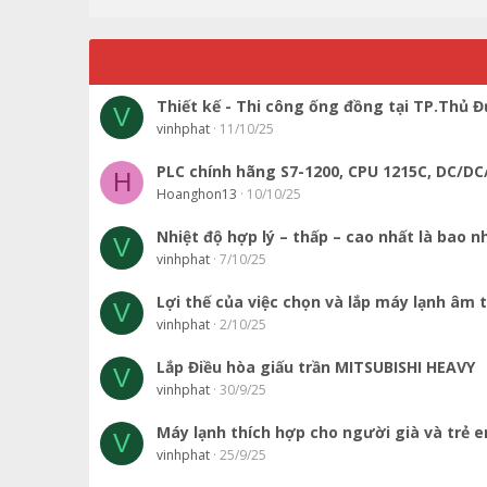
Thiết kế - Thi công ống đồng tại TP.Thủ 
V
vinhphat
11/10/25
PLC chính hãng S7-1200, CPU 1215C, DC/DC
H
Hoanghon13
10/10/25
Nhiệt độ hợp lý – thấp – cao nhất là bao n
V
vinhphat
7/10/25
Lợi thế của việc chọn và lắp máy lạnh âm 
V
vinhphat
2/10/25
Lắp Điều hòa giấu trần MITSUBISHI HEAVY
V
vinhphat
30/9/25
Máy lạnh thích hợp cho người già và trẻ 
V
vinhphat
25/9/25