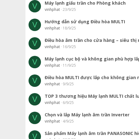
Máy lạnh giấu trần cho Phòng khách
V
vinhphat
23/9/25
Hướng dẫn sử dụng Điều hòa MULTI
V
vinhphat
18/9/25
Điều hòa âm trần cho cửa hàng – siêu thị 
V
vinhphat
16/9/25
Máy lạnh cục bộ và không gian phù hợp lắ
V
vinhphat
11/9/25
Điều hòa MULTI được lắp cho không gian 
V
vinhphat
9/9/25
TOP 3 thương hiệu Máy lạnh MULTI chất 
V
vinhphat
6/9/25
Chọn và lắp Máy lạnh âm trần Inverter
V
vinhphat
4/9/25
Sản phẩm Máy lạnh âm trần PANASONIC hi
V