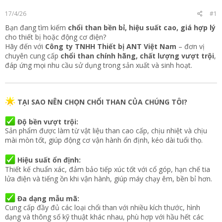
t
17/4/26
#1
e
r
Bạn đang tìm kiếm
chổi than bền bỉ, hiệu suất cao, giá hợp lý
cho thiết bị hoặc động cơ điện?
Hãy đến với
Công ty TNHH Thiết bị ANT Việt Nam
– đơn vị
chuyên cung cấp
chổi than chính hãng, chất lượng vượt trội
,
đáp ứng mọi nhu cầu sử dụng trong sản xuất và sinh hoạt.
TẠI SAO NÊN CHỌN CHỔI THAN CỦA CHÚNG TÔI?
Độ bền vượt trội:
Sản phẩm được làm từ vật liệu than cao cấp, chịu nhiệt và chịu
mài mòn tốt, giúp động cơ vận hành ổn định, kéo dài tuổi thọ.
Hiệu suất ổn định:
Thiết kế chuẩn xác, đảm bảo tiếp xúc tốt với cổ góp, hạn chế tia
lửa điện và tiếng ồn khi vận hành, giúp máy chạy êm, bền bỉ hơn.
Đa dạng mẫu mã:
Cung cấp đầy đủ các loại chổi than với nhiều kích thước, hình
dạng và thông số kỹ thuật khác nhau, phù hợp với hầu hết các