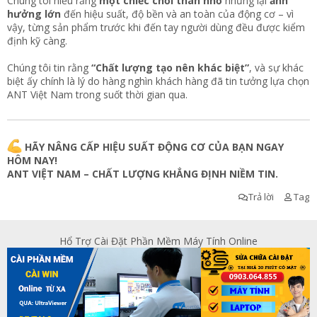
Chúng tôi hiểu rằng
một chiếc chổi than nhỏ
nhưng lại
ảnh
hưởng lớn
đến hiệu suất, độ bền và an toàn của động cơ – vì
vậy, từng sản phẩm trước khi đến tay người dùng đều được kiểm
định kỹ càng.
Chúng tôi tin rằng
“Chất lượng tạo nên khác biệt”
, và sự khác
biệt ấy chính là lý do hàng nghìn khách hàng đã tin tưởng lựa chọn
ANT Việt Nam trong suốt thời gian qua.
HÃY NÂNG CẤP HIỆU SUẤT ĐỘNG CƠ CỦA BẠN NGAY
HÔM NAY!
ANT VIỆT NAM – CHẤT LƯỢNG KHẲNG ĐỊNH NIỀM TIN.
Trả lời
Tag
Hổ Trợ Cài Đặt Phần Mềm Máy Tính Online