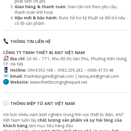
phát sinh chi phí.
Giao hàng & thanh toán:
Giao tận nơi theo yêu cầu,
thanh toán linh hoạt.
Hậu mãi & bảo hành:
Được hỗ trợ kỹ thuật và đổi trả nếu
có lỗi sản phẩm.
THÔNG TIN LIÊN HỆ
CÔNG TY TNHH THIẾT BỊ ANT VIỆT NAM
Địa chỉ:
Số 43 – TT1, Khu đô thị Văn Phú, Phường Kiến Hưng,
TP. Hà Nội
Hotline:
0904.592.168 – 0982.209.282 – 0986.47.55.48
Email:
thanhdungant@gmail.com
|
lannq.ant@gmail.com
Website:
www.thietbicongnghiepant.net
THÔNG ĐIỆP TỪ ANT VIỆT NAM
Với hơn nhiều năm kinh nghiệm trong lĩnh vực thiết bị điện, ANT
Việt Nam luôn lấy
chất lượng sản phẩm và sự hài lòng của
khách hàng
làm mục tiêu hàng đầu.