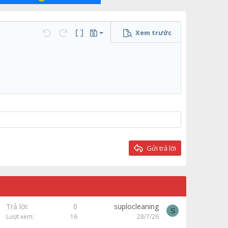
Xem trước
Lưu nháp
họn…
Undo
Redo
Toggle BB code
Bản thảo
Xóa bản thảo
Gửi trả lời
Trả lời
0
suplocleaning
S
Lượt xem
16
28/7/26