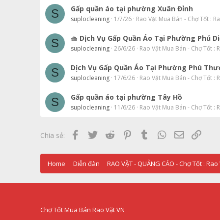
Gấp quần áo tại phường Xuân Đỉnh
S
suplocleaning
1/7/26
Rao Vặt Mua Bán - Chợ Tốt : R
🧺 Dịch Vụ Gấp Quần Áo Tại Phường Phú D
S
suplocleaning
26/6/26
Rao Vặt Mua Bán - Chợ Tốt : 
Dịch Vụ Gấp Quần Áo Tại Phường Phú Th
S
suplocleaning
17/6/26
Rao Vặt Mua Bán - Chợ Tốt : 
Gấp quần áo tại phường Tây Hồ
S
suplocleaning
11/6/26
Rao Vặt Mua Bán - Chợ Tốt : 
Facebook
Twitter
Reddit
Pinterest
Tumblr
WhatsApp
Email
Link
Chia sẻ:
Home
Diễn đàn
Chợ Tốt Mua Bán Rao Vặt VN