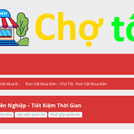
RAO VẶT - QUẢNG CÁO - Chợ Tốt : Rao Vặt Mua Bán
Rao Vặt Mua Bán - Chợ Tốt : Rao Vặt Mua Bán
ên Nghiệp – Tiết Kiệm Thời Gian
tại nhà
sắp xếp quần áo
thuê gấp quần áo