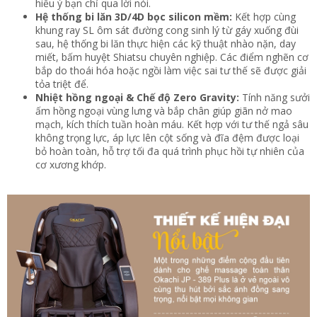
hiểu ý bạn chỉ qua lời nói.
Hệ thống bi lăn 3D/4D bọc silicon mềm:
Kết hợp cùng
khung ray SL ôm sát đường cong sinh lý từ gáy xuống đùi
sau, hệ thống bi lăn thực hiện các kỹ thuật nhào nặn, day
miết, bấm huyệt Shiatsu chuyên nghiệp. Các điểm nghẽn cơ
bắp do thoái hóa hoặc ngồi làm việc sai tư thế sẽ được giải
tỏa triệt để.
Nhiệt hồng ngoại & Chế độ Zero Gravity:
Tính năng sưởi
ấm hồng ngoại vùng lưng và bắp chân giúp giãn nở mao
mạch, kích thích tuần hoàn máu. Kết hợp với tư thế ngả sâu
không trọng lực, áp lực lên cột sống và đĩa đệm được loại
bỏ hoàn toàn, hỗ trợ tối đa quá trình phục hồi tự nhiên của
cơ xương khớp.