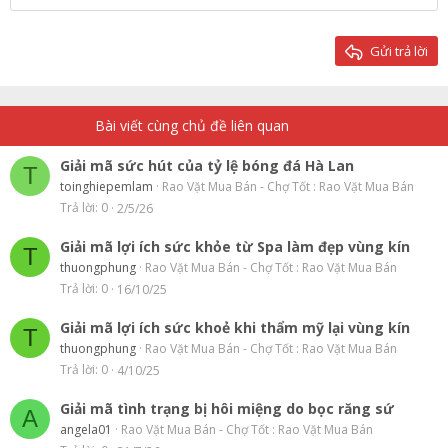
22
Times New Roman
26
Trebuchet MS
Gửi trả lời
Verdana
Bài viết cùng chủ đề liên quan
Giải mã sức hút của tỷ lệ bóng đá Hà Lan
T
toinghiepemlam
Rao Vặt Mua Bán - Chợ Tốt : Rao Vặt Mua Bán
Trả lời
0
2/5/26
Giải mã lợi ích sức khỏe từ Spa làm đẹp vùng kín
T
thuongphung
Rao Vặt Mua Bán - Chợ Tốt : Rao Vặt Mua Bán
Trả lời
0
16/10/25
Giải mã lợi ích sức khoẻ khi thẩm mỹ lại vùng kín
T
thuongphung
Rao Vặt Mua Bán - Chợ Tốt : Rao Vặt Mua Bán
Trả lời
0
4/10/25
Giải mã tình trạng bị hôi miệng do bọc răng sứ
A
angela01
Rao Vặt Mua Bán - Chợ Tốt : Rao Vặt Mua Bán