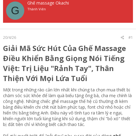
a
Ghế massage Okachi
G
r
Thành Viên
t
e
r
20/4/26
#1
Giải Mã Sức Hút Của Ghế Massage
Điều Khiển Bằng Giọng Nói Tiếng
Việt: Trị Liệu "Rảnh Tay", Thân
Thiện Với Mọi Lứa Tuổi​
Một trong những rào cản lớn nhất khi chúng ta chọn mua thiết bị
chăm sóc sức khỏe để làm quà biếu tặng ông bà, cha mẹ chính là
công nghệ. Những chiếc ghế massage thế hệ cũ thường đi kèm
bảng điều khiển chi chít nút bấm phức tạp, font chữ nhỏ hoặc chỉ
hiển thị bằng tiếng Anh. Điều này vô tình tạo ra tâm lý e ngại,
khiến người lớn tuổi lúng túng khi sử dụng, thậm chí "bỏ xó" thiết
bị đắt tiền chỉ vì không biết cách thao tác.
Để giải quyết triệt để "nỗi đau" này, sự ra đời của dòng
ghế