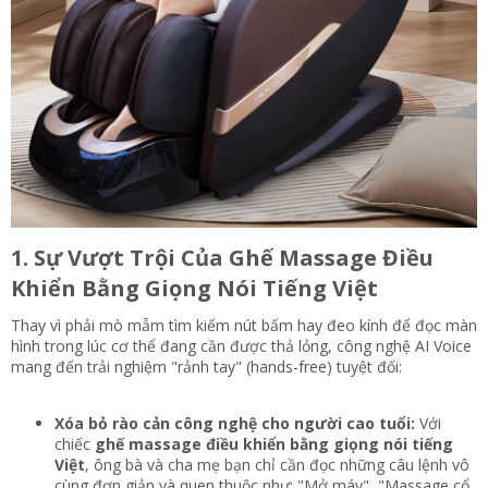
1. Sự Vượt Trội Của Ghế Massage Điều
Khiển Bằng Giọng Nói Tiếng Việt​
Thay vì phải mò mẫm tìm kiếm nút bấm hay đeo kính để đọc màn
hình trong lúc cơ thể đang cần được thả lỏng, công nghệ AI Voice
mang đến trải nghiệm "rảnh tay" (hands-free) tuyệt đối:
Xóa bỏ rào cản công nghệ cho người cao tuổi:
Với
chiếc
ghế massage điều khiển bằng giọng nói tiếng
Việt
, ông bà và cha mẹ bạn chỉ cần đọc những câu lệnh vô
cùng đơn giản và quen thuộc như: "Mở máy", "Massage cổ