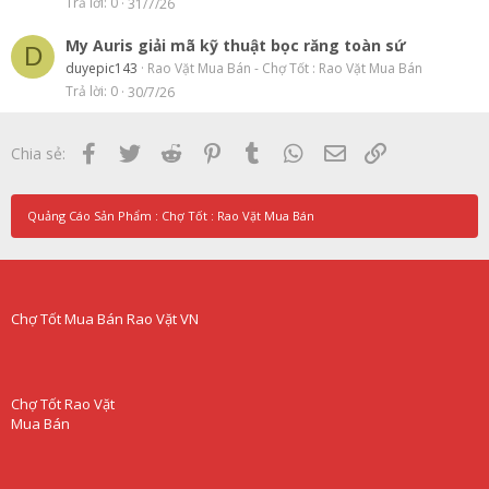
Trả lời
0
31/7/26
My Auris giải mã kỹ thuật bọc răng toàn sứ
D
duyepic143
Rao Vặt Mua Bán - Chợ Tốt : Rao Vặt Mua Bán
Trả lời
0
30/7/26
Facebook
Twitter
Reddit
Pinterest
Tumblr
WhatsApp
Email
Link
Chia sẻ:
Quảng Cáo Sản Phẩm : Chợ Tốt : Rao Vặt Mua Bán
Chợ Tốt Mua Bán Rao Vặt VN
Chợ Tốt Rao Vặt
Mua Bán