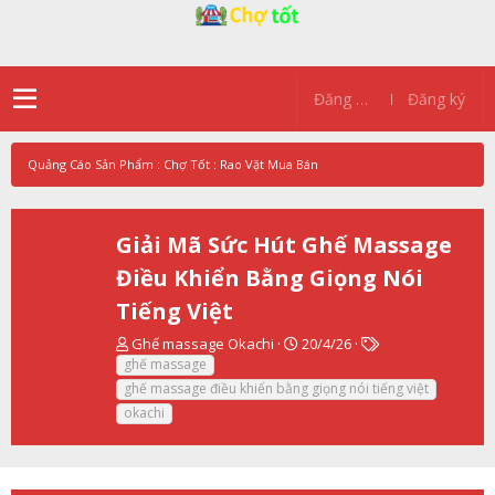
Đăng nhập
Đăng ký
Quảng Cáo Sản Phẩm : Chợ Tốt : Rao Vặt Mua Bán
Giải Mã Sức Hút Ghế Massage
Điều Khiển Bằng Giọng Nói
Tiếng Việt
T
N
T
Ghế massage Okachi
20/4/26
h
g
ừ
ghế massage
r
à
k
ghế massage điều khiển bằng giọng nói tiếng việt
e
y
h
okachi
a
g
ó
d
ử
a
s
i
t