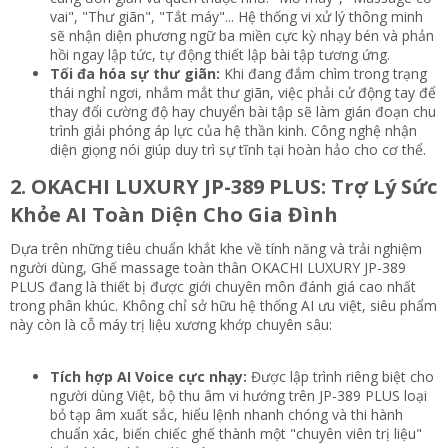
vai", "Thư giãn", "Tắt máy"... Hệ thống vi xử lý thông minh
sẽ nhận diện phương ngữ ba miền cực kỳ nhạy bén và phản
hồi ngay lập tức, tự động thiết lập bài tập tương ứng.
Tối đa hóa sự thư giãn:
Khi đang đắm chìm trong trạng
thái nghỉ ngơi, nhắm mắt thư giãn, việc phải cử động tay để
thay đổi cường độ hay chuyển bài tập sẽ làm gián đoạn chu
trình giải phóng áp lực của hệ thần kinh. Công nghệ nhận
diện giọng nói giúp duy trì sự tĩnh tại hoàn hảo cho cơ thể.
2. OKACHI LUXURY JP-389 PLUS: Trợ Lý Sức
Khỏe AI Toàn Diện Cho Gia Đình​
Dựa trên những tiêu chuẩn khắt khe về tính năng và trải nghiệm
người dùng,
Ghế massage toàn thân OKACHI LUXURY JP-389
PLUS
đang là thiết bị được giới chuyên môn đánh giá cao nhất
trong phân khúc. Không chỉ sở hữu hệ thống AI ưu việt, siêu phẩm
này còn là cỗ máy trị liệu xương khớp chuyên sâu:
Tích hợp AI Voice cực nhạy:
Được lập trình riêng biệt cho
người dùng Việt, bộ thu âm vi hướng trên JP-389 PLUS loại
bỏ tạp âm xuất sắc, hiểu lệnh nhanh chóng và thi hành
chuẩn xác, biến chiếc ghế thành một "chuyên viên trị liệu"