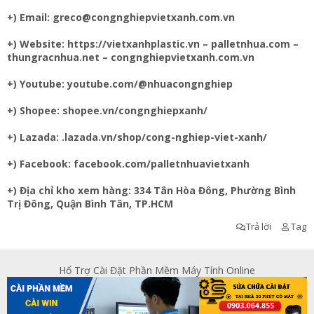
+) Email:
greco@congnghiepvietxanh.com.vn
+) Website:
https://vietxanhplastic.vn
– palletnhua.com –
thungracnhua.net – congnghiepvietxanh.com.vn
+) Youtube: youtube.com/@nhuacongnghiep
+) Shopee: shopee.vn/congnghiepxanh/
+) Lazada: .lazada.vn/shop/cong-nghiep-viet-xanh/
+) Facebook: facebook.com/palletnhuavietxanh
+) Địa chỉ kho xem hàng: 334 Tân Hòa Đông, Phường Bình
Trị Đông, Quận Bình Tân, TP.HCM
Trả lời
Tag
Hổ Trợ Cài Đặt Phần Mềm Máy Tính Online