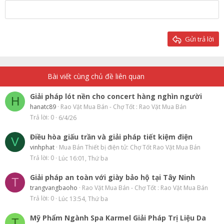
18
Tahoma
22
Times New Roman
26
Trebuchet MS
Gửi trả lời
Verdana
Bài viết cùng chủ đề liên quan
Giải pháp lót nền cho concert hàng nghìn người
H
hanatc89
Rao Vặt Mua Bán - Chợ Tốt : Rao Vặt Mua Bán
Trả lời
0
6/4/26
Điều hòa giấu trần và giải pháp tiết kiệm điện
V
vinhphat
Mua Bán Thiết bị điện tử: Chợ Tốt Rao Vặt Mua Bán
Trả lời
0
Lúc 16:01, Thứ ba
Giải pháp an toàn với giày bảo hộ tại Tây Ninh
T
trangvangbaoho
Rao Vặt Mua Bán - Chợ Tốt : Rao Vặt Mua Bán
Trả lời
0
Lúc 13:54, Thứ ba
Mỹ Phẩm Ngành Spa Karmel Giải Pháp Trị Liệu Da
T