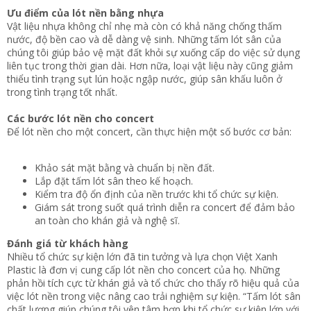
Ưu điểm của lót nền bằng nhựa
Vật liệu nhựa không chỉ nhẹ mà còn có khả năng chống thấm
nước, độ bền cao và dễ dàng vệ sinh. Những tấm lót sân của
chúng tôi giúp bảo vệ mặt đất khỏi sự xuống cấp do việc sử dụng
liên tục trong thời gian dài. Hơn nữa, loại vật liệu này cũng giảm
thiểu tình trạng sụt lún hoặc ngập nước, giúp sân khấu luôn ở
trong tình trạng tốt nhất.
Các bước lót nền cho concert
Để lót nền cho một concert, cần thực hiện một số bước cơ bản:
Khảo sát mặt bằng và chuẩn bị nền đất.
Lắp đặt tấm lót sân theo kế hoạch.
Kiểm tra độ ổn định của nền trước khi tổ chức sự kiện.
Giám sát trong suốt quá trình diễn ra concert để đảm bảo
an toàn cho khán giả và nghệ sĩ.
Đánh giá từ khách hàng
Nhiều tổ chức sự kiện lớn đã tin tưởng và lựa chọn Việt Xanh
Plastic là đơn vị cung cấp lót nền cho concert của họ. Những
phản hồi tích cực từ khán giả và tổ chức cho thấy rõ hiệu quả của
việc lót nền trong việc nâng cao trải nghiệm sự kiện. “Tấm lót sân
chất lượng giúp chúng tôi yên tâm hơn khi tổ chức sự kiện lớn với