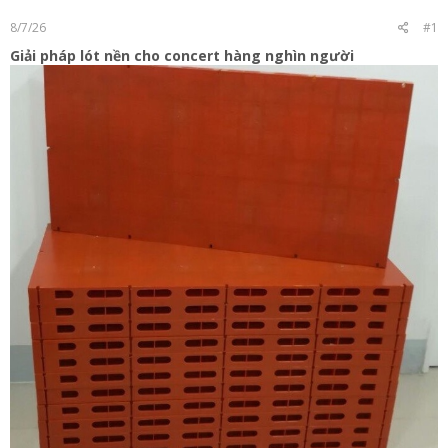
t
8/7/26
#1
e
r
Giải pháp lót nền cho concert hàng nghìn người