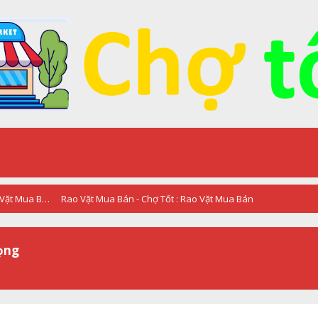
RAO VẶT - QUẢNG CÁO - Chợ Tốt : Rao Vặt Mua Bán
Rao Vặt Mua Bán - Chợ Tốt : Rao Vặt Mua Bán
ọng