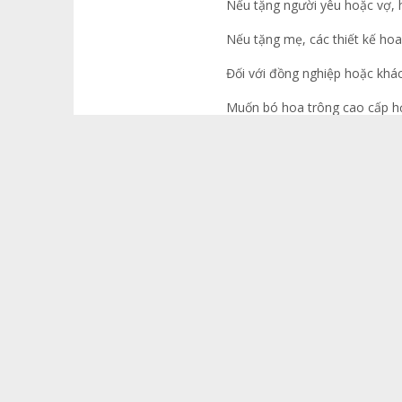
Nếu tặng người yêu hoặc vợ, 
Nếu tặng mẹ, các thiết kế ho
Đối với đồng nghiệp hoặc khác
Muốn bó hoa trông cao cấp hơn
Đặt hoa sớm trước 20-10 từ 3 
Các hướng chọn Hoa Tặng 20-
Hoa tặng mẹ ngày 20-10
Những bó hoa tone ấm như và
nghĩa biết ơn và sự kính trọn
Hoa tặng người yêu hoặc vợ
Hoa hồng nhập khẩu, tulip và 
trọng sẽ giúp món quà trở nên
Hoa tặng đồng nghiệp nữ
Những mẫu bó nhỏ gọn, tone tr
trường công sở và dễ tạo thiệ