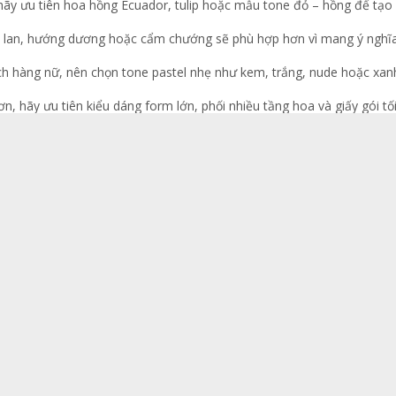
hãy ưu tiên hoa hồng Ecuador, tulip hoặc mẫu tone đỏ – hồng để tạo
a lan, hướng dương hoặc cẩm chướng sẽ phù hợp hơn vì mang ý nghĩa
h hàng nữ, nên chọn tone pastel nhẹ như kem, trắng, nude hoặc xanh đ
, hãy ưu tiên kiểu dáng form lớn, phối nhiều tầng hoa và giấy gói tố
– 5 ngày sẽ giúp bạn có nhiều mẫu đẹp hơn và tránh tình trạng hết 
10 Đẹp theo từng đối tượng
ng kem, hồng pastel hoặc cam nhẹ thường phù hợp để tặng mẹ. Ho
g. Đây cũng là lựa chọn được nhiều khách hàng của HoaMaison yêu thíc
mẫu đơn là những lựa chọn thể hiện sự lãng mạn và tinh tế. Các thiế
 cảm xúc hơn rất nhiều.
ắng – xanh hoặc pastel thường được ưu tiên vì tạo cảm giác lịch sự
n cảm.