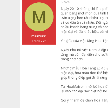
a
g
ó
3/6/26
d
ử
a
Ngày 20-10 không chỉ là dịp 
M
s
i
quên bằng một món quà tinh t
t
trân trọng hơn rất nhiều. Tại
a
và có dấu ấn cá nhân. Đội ngũ
r
nhiều khách hàng trung và ca
t
hiện đại và đủ khác biệt, bài 
e
r
miumiu01
Ý nghĩa của việc tặng Hoa Tặ
Thành Viên
Ngày Phụ nữ Việt Nam là dịp 
tặng mà còn đại diện cho sự t
đáng nhớ hơn.
Những mẫu Hoa Tặng 20-10 Đẹp
hiện đại, hoa mẫu đơn thể hiệ
giúp thông điệp gửi đi rõ ràng
Tại HoaMaison, mỗi bó hoa đượ
lại vào các dịp đặc biệt bởi 
Gợi ý nhanh để chọn Hoa Tặn