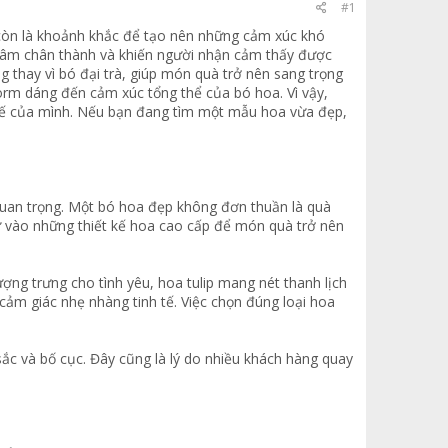
#1
 còn là khoảnh khắc để tạo nên những cảm xúc khó
tâm chân thành và khiến người nhận cảm thấy được
g thay vì bó đại trà, giúp món quà trở nên sang trọng
orm dáng đến cảm xúc tổng thể của bó hoa. Vì vậy,
 tế của mình. Nếu bạn đang tìm một mẫu hoa vừa đẹp,
quan trọng. Một bó hoa đẹp không đơn thuần là quà
tư vào những thiết kế hoa cao cấp để món quà trở nên
g trưng cho tình yêu, hoa tulip mang nét thanh lịch
cảm giác nhẹ nhàng tinh tế. Việc chọn đúng loại hoa
ắc và bố cục. Đây cũng là lý do nhiều khách hàng quay