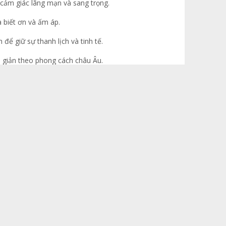
 cảm giác lãng mạn và sang trọng.
 biết ơn và ấm áp.
ể giữ sự thanh lịch và tinh tế.
i giản theo phong cách châu Âu.
hoa nhập cao cấp.
a hướng dương, lan hồ điệp hay cẩm chướng mang ý
h trong các dịp gia đình.
t kế hiện đại với form dáng mềm mại, phối màu sang
 nhưng vẫn nổi bật. Đây là kiểu hoa phù hợp môi