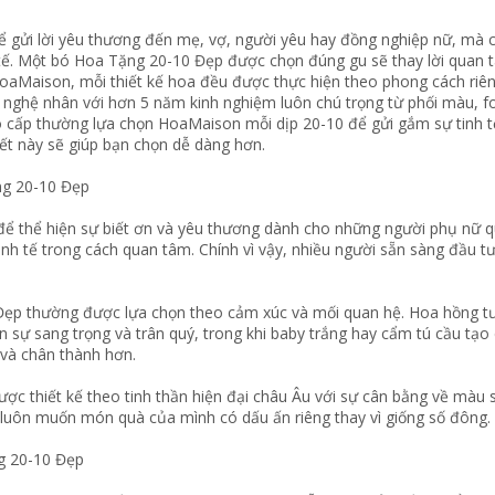
để gửi lời yêu thương đến mẹ, vợ, người yêu hay đồng nghiệp nữ, mà
ế. Một bó Hoa Tặng 20-10 Đẹp được chọn đúng gu sẽ thay lời quan 
 HoaMaison, mỗi thiết kế hoa đều được thực hiện theo phong cách riên
 nghệ nhân với hơn 5 năm kinh nghiệm luôn chú trọng từ phối màu, f
o cấp thường lựa chọn HoaMaison mỗi dịp 20-10 để gửi gắm sự tinh
viết này sẽ giúp bạn chọn dễ dàng hơn.
ng 20-10 Đẹp
để thể hiện sự biết ơn và yêu thương dành cho những người phụ nữ 
inh tế trong cách quan tâm. Chính vì vậy, nhiều người sẵn sàng đầu 
 thường được lựa chọn theo cảm xúc và mối quan hệ. Hoa hồng tượn
n sự sang trọng và trân quý, trong khi baby trắng hay cẩm tú cầu tạo 
 và chân thành hơn.
c thiết kế theo tinh thần hiện đại châu Âu với sự cân bằng về màu s
họ luôn muốn món quà của mình có dấu ấn riêng thay vì giống số đông.
g 20-10 Đẹp