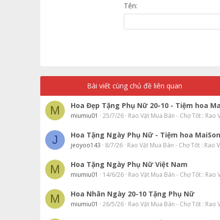
Georgia
Tên
22
Tahoma
26
Times New Roman
Trebuchet MS
Verdana
Bài viết cùng chủ đề liên quan
Hoa Đẹp Tặng Phụ Nữ 20-10 - Tiệm hoa M
M
miumiu01
25/7/26
Rao Vặt Mua Bán - Chợ Tốt : Rao
Hoa Tặng Ngày Phụ Nữ - Tiệm hoa MaiSo
J
jeoyoo143
8/7/26
Rao Vặt Mua Bán - Chợ Tốt : Rao 
Hoa Tặng Ngày Phụ Nữ Việt Nam
M
miumiu01
14/6/26
Rao Vặt Mua Bán - Chợ Tốt : Rao
Hoa Nhân Ngày 20-10 Tặng Phụ Nữ
M
miumiu01
26/5/26
Rao Vặt Mua Bán - Chợ Tốt : Rao