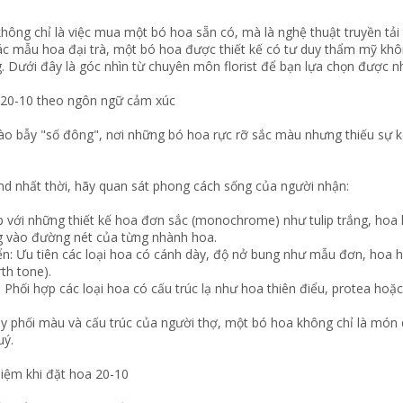
hông chỉ là việc mua một bó hoa sẵn có, mà là nghệ thuật truyền tả
các mẫu hoa đại trà, một bó hoa được thiết kế có tư duy thẩm mỹ kh
 Dưới đây là góc nhìn từ chuyên môn florist để bạn lựa chọn được nhữ
 20-10 theo ngôn ngữ cảm xúc
ào bẫy "số đông", nơi những bó hoa rực rỡ sắc màu nhưng thiếu sự kế
end nhất thời, hãy quan sát phong cách sống của người nhận:
p với những thiết kế hoa đơn sắc (monochrome) như tulip trắng, hoa
g vào đường nét của từng nhành hoa.
ển: Ưu tiên các loại hoa có cánh dày, độ nở bung như mẫu đơn, hoa 
th tone).
: Phối hợp các loại hoa có cấu trúc lạ như hoa thiên điểu, protea hoặc
uy phối màu và cấu trúc của người thợ, một bó hoa không chỉ là món
uý.
hiệm khi đặt hoa 20-10