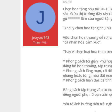
a
g
ó
8/7/26
d
ử
a
Chọn hoa tặng phụ nữ 20-10 k
J
s
i
sắc. Giữa thị trường đầy rẫy 
t
gu ****** lãm của người tặng.
a
r
Tư duy chọn hoa tặng phụ nữ
t
e
r
jeoyoo143
Việc chọn hoa thường dễ rơi v
"cá nhân hóa cảm xúc".
Thành Viên
Thay vì chọn loại hoa theo tr
* Phong cách tối giản: Phù hợ
dáng bó hoa thoáng, tập trun
* Phong cách lãng mạn, cổ đi
nhàng hoặc tông màu đất (ear
* Phong cách hiện đại, cá tính
Bằng cách tập trung vào tư d
riêng người phụ nữ bạn trân q
Yếu tố ảnh hưởng đến trải ng