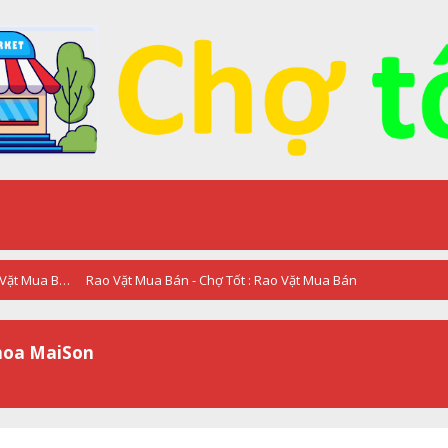
RAO VẶT - QUẢNG CÁO - Chợ Tốt : Rao Vặt Mua Bán
Rao Vặt Mua Bán - Chợ Tốt : Rao Vặt Mua Bán
 hoa MaiSon