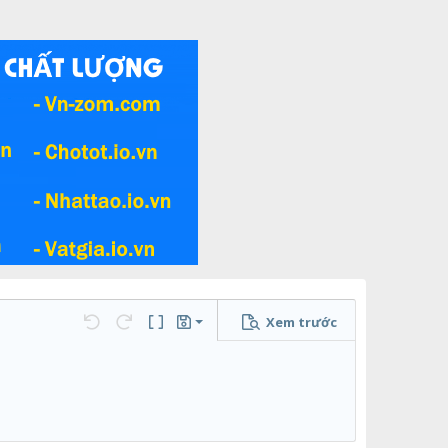
Xem trước
Lưu nháp
họn…
Undo
Redo
Toggle BB code
Bản thảo
Xóa bản thảo