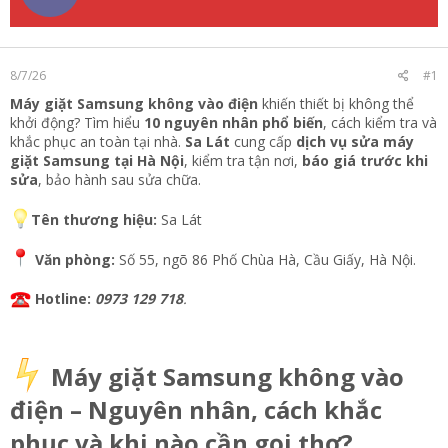
t
e
r
8/7/26
#1
Máy giặt Samsung không vào điện
khiến thiết bị không thể
khởi động? Tìm hiểu
10 nguyên nhân phổ biến
, cách kiểm tra và
khắc phục an toàn tại nhà.
Sa Lát
cung cấp
dịch vụ sửa máy
giặt Samsung tại Hà Nội
, kiểm tra tận nơi,
báo giá trước khi
sửa
, bảo hành sau sửa chữa.
Tên thương hiệu:
Sa Lát
Văn phòng:
Số 55, ngõ 86 Phố Chùa Hà, Cầu Giấy, Hà Nội.
Hotline:
0973 129 718
.
Máy giặt Samsung không vào
điện – Nguyên nhân, cách khắc
phục và khi nào cần gọi thợ?​