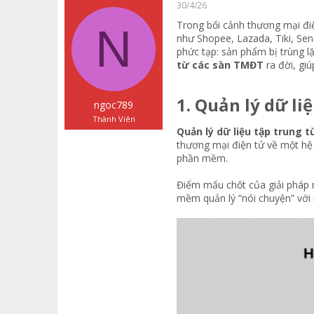
a
g
ó
30/4/26
d
ử
a
Trong bối cảnh thương mại đi
N
s
i
như Shopee, Lazada, Tiki, Sen
t
phức tạp: sản phẩm bị trùng l
a
từ các sàn TMĐT
ra đời, gi
r
t
e
1. Quản lý dữ li
r
ngoc789
Thành Viên
Quản lý dữ liệu tập trung 
thương mại điện tử về một hệ 
phần mềm.
Điểm mấu chốt của giải pháp
mềm quản lý “nói chuyện” với 