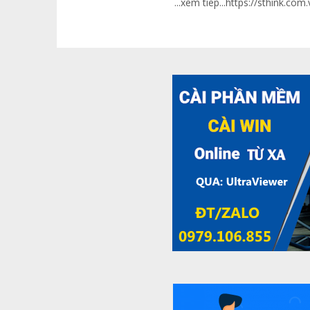
...xem tiep...
https://sthink.com