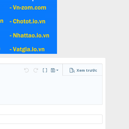
Xem trước
Lưu nháp
họn…
Undo
Redo
Toggle BB code
Bản thảo
Xóa bản thảo