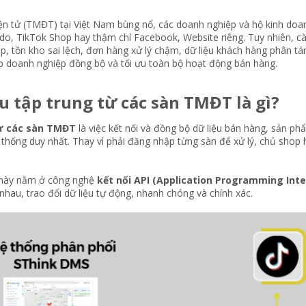
ện tử (TMĐT) tại Việt Nam bùng nổ, các doanh nghiệp và hộ kinh doa
do, TikTok Shop hay thậm chí Facebook, Website riêng. Tuy nhiên, càn
ặp, tồn kho sai lệch, đơn hàng xử lý chậm, dữ liệu khách hàng phân tá
úp doanh nghiệp đồng bộ và tối ưu toàn bộ hoạt động bán hàng.
ệu tập trung từ các sàn TMĐT là gì?​
từ các sàn TMĐT
là việc kết nối và đồng bộ dữ liệu bán hàng, sản p
thống duy nhất. Thay vì phải đăng nhập từng sàn để xử lý, chủ shop 
 này nằm ở công nghệ
kết nối API (Application Programming Inte
nhau, trao đổi dữ liệu tự động, nhanh chóng và chính xác.