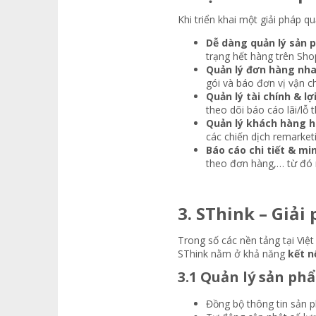
Khi triển khai một giải pháp q
Dễ dàng quản lý sản
trạng hết hàng trên Sho
Quản lý đơn hàng nh
gói và báo đơn vị vận c
Quản lý tài chính & l
theo dõi báo cáo lãi/lỗ 
Quản lý khách hàng h
các chiến dịch remarket
Báo cáo chi tiết & mi
theo đơn hàng,… từ đó r
3. SThink – Giải
Trong số các nền tảng tại Vi
SThink nằm ở khả năng
kết n
3.1 Quản lý sản phẩ
Đồng bộ thông tin sản p