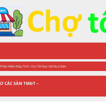
Phần Mềm Máy Tính: Chợ Tốt Rao Vặt Mua Bán
TỪ CÁC SÀN TMĐT –