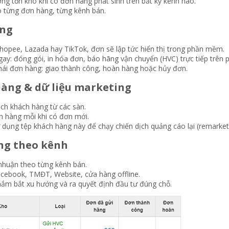
ng tồn kho khi có đơn hàng phát sinh trên bất kỳ kênh nào.
o từng đơn hàng, từng kênh bán.
ng​
hopee, Lazada hay TikTok, đơn sẽ lập tức hiển thị trong phần mềm.
gay: đóng gói, in hóa đơn, báo hãng vận chuyển (HVC) trực tiếp trên
 thái đơn hàng: giao thành công, hoàn hàng hoặc hủy đơn.
hàng & dữ liệu marketing​
ch khách hàng từ các sàn.
h hàng mỗi khi có đơn mới.
dụng tệp khách hàng này để chạy chiến dịch quảng cáo lại (remarketing
ng theo kênh​
 nhuận theo từng kênh bán.
cebook, TMĐT, Website, cửa hàng offline.
nắm bắt xu hướng và ra quyết định đầu tư đúng chỗ.