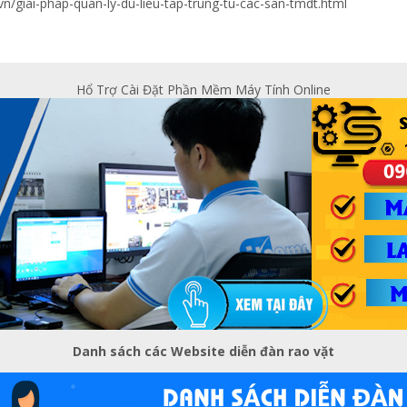
.vn/giai-phap-quan-ly-du-lieu-tap-trung-tu-cac-san-tmdt.html
Hổ Trợ Cài Đặt Phần Mềm Máy Tính Online
Danh sách các Website diễn đàn rao vặt