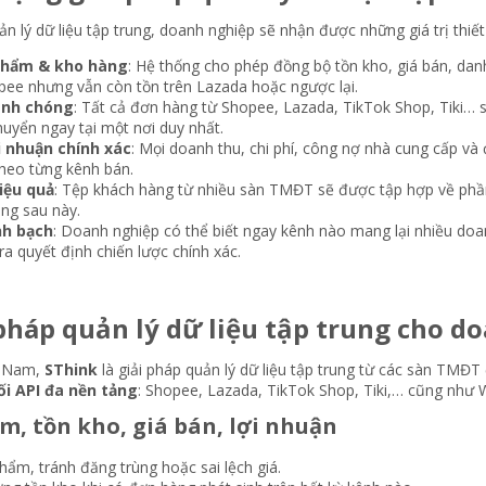
uản lý dữ liệu tập trung, doanh nghiệp sẽ nhận được những giá trị thiết
 phẩm & kho hàng
: Hệ thống cho phép đồng bộ tồn kho, giá bán, dan
pee nhưng vẫn còn tồn trên Lazada hoặc ngược lại.
anh chóng
: Tất cả đơn hàng từ Shopee, Lazada, TikTok Shop, Tiki… 
huyển ngay tại một nơi duy nhất.
ợi nhuận chính xác
: Mọi doanh thu, chi phí, công nợ nhà cung cấp và
theo từng kênh bán.
iệu quả
: Tệp khách hàng từ nhiều sàn TMĐT sẽ được tập hợp về phần 
ing sau này.
nh bạch
: Doanh nghiệp có thể biết ngay kênh nào mang lại nhiều doan
a quyết định chiến lược chính xác.
 pháp quản lý dữ liệu tập trung cho do
ệt Nam,
SThink
là giải pháp quản lý dữ liệu tập trung từ các sàn TM
ối API đa nền tảng
: Shopee, Lazada, TikTok Shop, Tiki,… cũng như 
m, tồn kho, giá bán, lợi nhuận​
hẩm, tránh đăng trùng hoặc sai lệch giá.