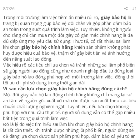
t
8/7/26
#1
e
r
Trong môi trường làm việc tiềm ẩn nhiều rủi ro,
giày bảo hộ
là
trang bị quan trọng giúp bảo vệ đôi chân và góp phần đảm bảo
an toàn trong suốt quá trình làm việc. Tuy nhiên, không ít người
cho rằng chỉ cần mua một đôi giày có gắn mác chính hãng là đã
đủ đáp ứng mọi yêu cầu sử dụng. Thực tế, có rất nhiều sai lầm
khi chọn
giày bảo hộ chính hãng
khiến sản phẩm không phát
huy được hiệu quả bảo vệ, thậm chí gây bất tiện và ảnh hưởng
đến năng suất lao động.
Việc hiểu rõ các tiêu chí lựa chọn và tránh những sai lầm phổ biến
sẽ giúp người lao động cũng như doanh nghiệp đầu tư đúng loại
giày bảo hộ lao động phù hợp với môi trường làm việc, đồng thời
tối ưu chi phí sử dụng trong thời gian dài.
Vì sao cần lựa chọn giày bảo hộ chính hãng đúng cách?
Một đôi giày bảo hộ lao động chính hãng không chỉ mang lại sự
an tâm về nguồn gốc xuất xứ mà còn được sản xuất theo các tiêu
chuẩn chất lượng nghiêm ngặt. Tuy nhiên, nếu lựa chọn không
phù hợp với nhu cầu thực tế, người sử dụng vẫn có thể gặp nhiều
bất tiện trong quá trình làm việc.
Đó là lý do việc tìm hiểu sai lầm khi chọn giày bảo hộ chính hãng
là rất cần thiết. Khi tránh được những lỗi phổ biến, người dùng sẽ
dễ dàng lựa chọn được sản phẩm phù hợp, đảm bảo cả yếu tố an