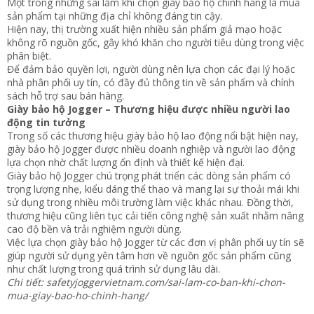
Một trong những sai lầm khi chọn giày bảo hộ chính hãng là mua
sản phẩm tại những địa chỉ không đáng tin cậy.
Hiện nay, thị trường xuất hiện nhiều sản phẩm giả mạo hoặc
không rõ nguồn gốc, gây khó khăn cho người tiêu dùng trong việc
phân biệt.
Để đảm bảo quyền lợi, người dùng nên lựa chọn các đại lý hoặc
nhà phân phối uy tín, có đầy đủ thông tin về sản phẩm và chính
sách hỗ trợ sau bán hàng.
Giày bảo hộ Jogger – Thương hiệu được nhiều người lao
động tin tưởng
Trong số các thương hiệu giày bảo hộ lao động nổi bật hiện nay,
giày bảo hộ Jogger được nhiều doanh nghiệp và người lao động
lựa chọn nhờ chất lượng ổn định và thiết kế hiện đại.
Giày bảo hộ Jogger chú trọng phát triển các dòng sản phẩm có
trọng lượng nhẹ, kiểu dáng thể thao và mang lại sự thoải mái khi
sử dụng trong nhiều môi trường làm việc khác nhau. Đồng thời,
thương hiệu cũng liên tục cải tiến công nghệ sản xuất nhằm nâng
cao độ bền và trải nghiệm người dùng.
Việc lựa chọn giày bảo hộ Jogger từ các đơn vị phân phối uy tín sẽ
giúp người sử dụng yên tâm hơn về nguồn gốc sản phẩm cũng
như chất lượng trong quá trình sử dụng lâu dài.
Chi tiết: safetyjoggervietnam.com/sai-lam-co-ban-khi-chon-
mua-giay-bao-ho-chinh-hang/