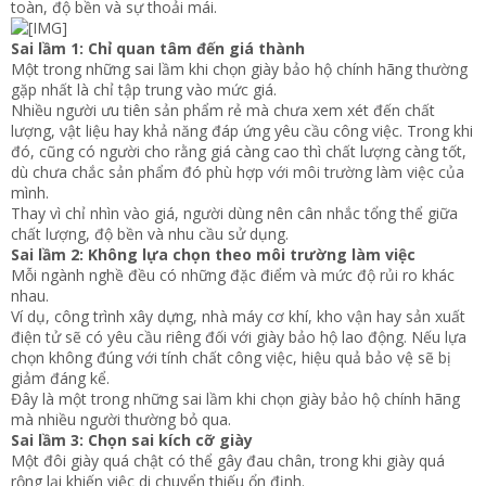
toàn, độ bền và sự thoải mái.
Sai lầm 1: Chỉ quan tâm đến giá thành
Một trong những sai lầm khi chọn giày bảo hộ chính hãng thường
gặp nhất là chỉ tập trung vào mức giá.
Nhiều người ưu tiên sản phẩm rẻ mà chưa xem xét đến chất
lượng, vật liệu hay khả năng đáp ứng yêu cầu công việc. Trong khi
đó, cũng có người cho rằng giá càng cao thì chất lượng càng tốt,
dù chưa chắc sản phẩm đó phù hợp với môi trường làm việc của
mình.
Thay vì chỉ nhìn vào giá, người dùng nên cân nhắc tổng thể giữa
chất lượng, độ bền và nhu cầu sử dụng.
Sai lầm 2: Không lựa chọn theo môi trường làm việc
Mỗi ngành nghề đều có những đặc điểm và mức độ rủi ro khác
nhau.
Ví dụ, công trình xây dựng, nhà máy cơ khí, kho vận hay sản xuất
điện tử sẽ có yêu cầu riêng đối với giày bảo hộ lao động. Nếu lựa
chọn không đúng với tính chất công việc, hiệu quả bảo vệ sẽ bị
giảm đáng kể.
Đây là một trong những sai lầm khi chọn giày bảo hộ chính hãng
mà nhiều người thường bỏ qua.
Sai lầm 3: Chọn sai kích cỡ giày
Một đôi giày quá chật có thể gây đau chân, trong khi giày quá
rộng lại khiến việc di chuyển thiếu ổn định.