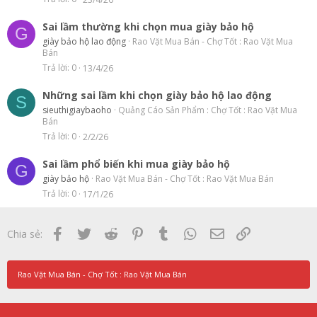
Sai lầm thường khi chọn mua giày bảo hộ
G
giày bảo hộ lao động
Rao Vặt Mua Bán - Chợ Tốt : Rao Vặt Mua
Bán
Trả lời
0
13/4/26
Những sai lầm khi chọn giày bảo hộ lao động
S
sieuthigiaybaoho
Quảng Cáo Sản Phẩm : Chợ Tốt : Rao Vặt Mua
Bán
Trả lời
0
2/2/26
Sai lầm phổ biến khi mua giày bảo hộ
G
giày bảo hộ
Rao Vặt Mua Bán - Chợ Tốt : Rao Vặt Mua Bán
Trả lời
0
17/1/26
Facebook
Twitter
Reddit
Pinterest
Tumblr
WhatsApp
Email
Link
Chia sẻ:
Rao Vặt Mua Bán - Chợ Tốt : Rao Vặt Mua Bán