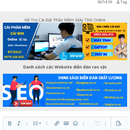
Trả lời
Tag
Hổ Trợ Cài Đặt Phần Mềm Máy Tính Online
Danh sách các Website diễn đàn rao vặt
Danh sách có thứ tự
Bold
In nghiêng
Thêm tùy chọn…
Danh sách
Thêm tùy chọn…
Chèn liên kết
Chèn hình ảnh
Mặt cười
Thêm tùy chọn…
Undo
Thêm tùy ch
Xem tr